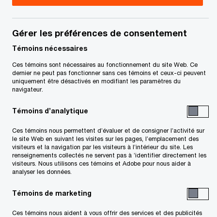
Shabnam Malik est associée au sein des Services
fiscaux - Gestion de patriomoine, chez PwC
Gérer les préférences de consentement
Canada, dans la région du Grand Toronto. Elle
Témoins nécessaires
travaille avec une équipe dévouée de conseillers
Ces témoins sont nécessaires au fonctionnement du site Web. Ce
dernier ne peut pas fonctionner sans ces témoins et ceux-ci peuvent
d'affaires de confiance pour apporter de la valeur
uniquement être désactivés en modifiant les paramètres du
aux particuliers fortunés et aux dirigeants de
navigateur.
grandes entreprises multinationales.
Témoins d’analytique
Ces témoins nous permettent d’évaluer et de consigner l’activité sur
Shabnam offre des conseils stratégiques à des
le site Web en suivant les visites sur les pages, l’emplacement des
clients américains, canadiens et internationaux,
visiteurs et la navigation par les visiteurs à l’intérieur du site. Les
renseignements collectés ne servent pas à ’identifier directement les
les aidant à gérer les risques, à optimiser leur
visiteurs. Nous utilisons ces témoins et Adobe pour nous aider à
analyser les données.
efficacité fiscale et à se conformer aux exigences
fiscales transfrontalières de plus en plus
Témoins de marketing
complexes. Elle aide ses clients à anticiper
Ces témoins nous aident à vous offrir des services et des publicités