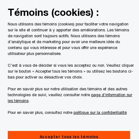
Skip
Skip
Témoins (cookies) :
to
to
content
footer
Nous utilisons des témoins (cookies) pour faciliter votre navigation
PwC Canada
Contacts
Samir Bishara
sur le site et continuer à y apporter des améliorations. Les témoins
de navigation sont toujours actifs. Nous utilisons des témoins
d'analytique et de marketing pour avoir une meilleure idée du
contenu qui vous intéresse et pour vous offrir une expérience
utilisateur plus personnalisée.
C'est à vous de décider si vous les acceptez ou non. Veuillez cliquer
sur le bouton « Accepter tous les témoins » ou utilisez les boutons ci-
bas pour activer ou désactiver vos choix.
Pour en savoir plus sur notre utilisation des témoins et des autres
technologies de suivi, veuillez consulter notre
page d'information sur
les témoins
.
Pour en savoir plus, consultez notre
politique sur la confidentialité
.
Samir Bishara
Chef de la direction financière, Conseils, PwC Canada
Accepter tous les témoins