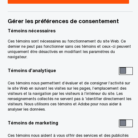
Samir est chef de la direction financière de la
ligne de services Conseils et associé,
Transformation de la fonction Finances chez PwC
Gérer les préférences de consentement
Canada. Il a commencé sa carrière chez Arthur
Témoins nécessaires
Andersen en 1995, s’est joint à PwC en 2010 et
Ces témoins sont nécessaires au fonctionnement du site Web. Ce
dernier ne peut pas fonctionner sans ces témoins et ceux-ci peuvent
est devenu associé en 2014.
uniquement être désactivés en modifiant les paramètres du
navigateur.
Samir a fait ses preuves partout dans le monde
Témoins d’analytique
et dans une panoplie de secteurs en dirigeant des
Ces témoins nous permettent d’évaluer et de consigner l’activité sur
transformations financières à grande échelle
le site Web en suivant les visites sur les pages, l’emplacement des
basées sur la technologie et le personnel. Depuis
visiteurs et la navigation par les visiteurs à l’intérieur du site. Les
renseignements collectés ne servent pas à ’identifier directement les
plus de 25 ans, il travaille avec des chefs de la
visiteurs. Nous utilisons ces témoins et Adobe pour nous aider à
analyser les données.
direction financière à définir l’orientation des
organisations de premier plan du secteur des
Témoins de marketing
finances et collabore avec les équipes au cours
Ces témoins nous aident à vous offrir des services et des publicités