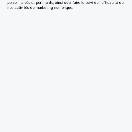
personnalisés et pertinents, ainsi qu’à faire le suivi de l’efficacité de
nos activités de marketing numérique.
Il est titulaire d’un baccalauréat en administration
des affaires (avec distinction) spécialisé en
finance et économie de l’Université Simon Fraser
et comptable agréé depuis 2000. Il a enseigné la
fiscalité pour Comptables professionnels agréés
du Canada (anciennement l’Institut Canadien des
Comptables Agréés) et l’Université Simon Fraser,
et il a été conférencier pour la Continuing Legal
Education Society of British Columbia. Il est
actuellement chargé de cours en fiscalité sur les
restructurations d’entreprises de CPA Canada.
Coordonnées