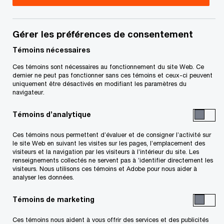
Ronnie De Zen est un associé des Services
fiscaux de PwC Canada. Il se spécialise en
Gérer les préférences de consentement
fusions et acquisitions, et plus précisément en
Témoins nécessaires
structuration fiscale des investissements
Ces témoins sont nécessaires au fonctionnement du site Web. Ce
dernier ne peut pas fonctionner sans ces témoins et ceux-ci peuvent
étrangers au Canada et en structuration des
uniquement être désactivés en modifiant les paramètres du
acquisitions, réorganisations et
navigateur.
désinvestissements au Canada. Ses clients
Témoins d’analytique
comptent également des fiducies de revenu, de
Ces témoins nous permettent d’évaluer et de consigner l’activité sur
redevances et de placement immobilier inscrites
le site Web en suivant les visites sur les pages, l’emplacement des
visiteurs et la navigation par les visiteurs à l’intérieur du site. Les
en bourse. Fort de ses 22 années chez PwC
renseignements collectés ne servent pas à ’identifier directement les
Canada, M. De Zen offre des conseils fiscaux
visiteurs. Nous utilisons ces témoins et Adobe pour nous aider à
analyser les données.
éclairés à un large éventail de clients canadiens et
étrangers dans les secteurs de l’immobilier, de la
Témoins de marketing
construction et des infrastructures.
Ces témoins nous aident à vous offrir des services et des publicités