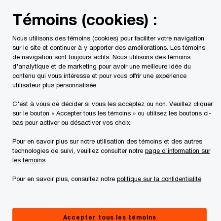
Skip
Skip
Témoins (cookies) :
to
to
content
footer
Nous utilisons des témoins (cookies) pour faciliter votre navigation
PwC Canada
Contacts
r
Ronnie De Zen
sur le site et continuer à y apporter des améliorations. Les témoins
de navigation sont toujours actifs. Nous utilisons des témoins
d'analytique et de marketing pour avoir une meilleure idée du
contenu qui vous intéresse et pour vous offrir une expérience
utilisateur plus personnalisée.
C'est à vous de décider si vous les acceptez ou non. Veuillez cliquer
sur le bouton « Accepter tous les témoins » ou utilisez les boutons ci-
bas pour activer ou désactiver vos choix.
Pour en savoir plus sur notre utilisation des témoins et des autres
technologies de suivi, veuillez consulter notre
page d'information sur
les témoins
.
Pour en savoir plus, consultez notre
politique sur la confidentialité
.
Ronnie De Zen
Associé, Services fiscaux, PwC Canada
Accepter tous les témoins