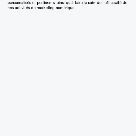
personnalisés et pertinents, ainsi qu’à faire le suivi de l’efficacité de
nos activités de marketing numérique.
Vente de Tekmar Control Systems Ltd. à Watts
Water Technologies, Inc.
Vente de Skytrac Systems Ltd. à Partenaires
d’investissement Roynat
Avant de se joindre à l'équipe de
PricewaterhouseCoopers, M. Kapoor occupait un
poste de conseiller en stratégie organisationnelle
au sein d'une importante entreprise de services
publics nord-américaine. Il était responsable de
l'évaluation des occasions d'affaires et de la
négociation des contrats. M. Kapoor a également
travaillé pendant plusieurs années au sein du