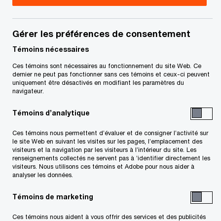
d’entreprises, PwC Canada
Rishi Kapoor est directeur principal au sein du
Gérer les préférences de consentement
groupe Vente, acquisition et financement
Témoins nécessaires
d'entreprises de PricewaterhouseCoopers à
Ces témoins sont nécessaires au fonctionnement du site Web. Ce
Vancouver.
dernier ne peut pas fonctionner sans ces témoins et ceux-ci peuvent
uniquement être désactivés en modifiant les paramètres du
navigateur.
M. Kapoor compte plus de huit années
Témoins d’analytique
d'expérience comme conseiller auprès des clients
dans de nombreux contextes, notamment les
Ces témoins nous permettent d’évaluer et de consigner l’activité sur
le site Web en suivant les visites sur les pages, l’emplacement des
fusions et acquisitions, la vente, le financement,
visiteurs et la navigation par les visiteurs à l’intérieur du site. Les
renseignements collectés ne servent pas à ’identifier directement les
le contrôle diligent, l'évaluation, l'externalisation,
visiteurs. Nous utilisons ces témoins et Adobe pour nous aider à
la préparation à la vente et la structuration des
analyser les données.
opérations.
Témoins de marketing
Dossiers récents :
Ces témoins nous aident à vous offrir des services et des publicités