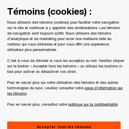
Skip
Skip
Témoins (cookies) :
to
to
content
footer
Nous utilisons des témoins (cookies) pour faciliter votre navigation
PwC Canada
Contacts
r
Rishi Kapoor
sur le site et continuer à y apporter des améliorations. Les témoins
de navigation sont toujours actifs. Nous utilisons des témoins
d'analytique et de marketing pour avoir une meilleure idée du
contenu qui vous intéresse et pour vous offrir une expérience
utilisateur plus personnalisée.
C'est à vous de décider si vous les acceptez ou non. Veuillez cliquer
sur le bouton « Accepter tous les témoins » ou utilisez les boutons ci-
bas pour activer ou désactiver vos choix.
Pour en savoir plus sur notre utilisation des témoins et des autres
technologies de suivi, veuillez consulter notre
page d'information sur
les témoins
.
Pour en savoir plus, consultez notre
politique sur la confidentialité
.
Rishi Kapoor
Directeur général, Vente, acquisition et financement
Accepter tous les témoins