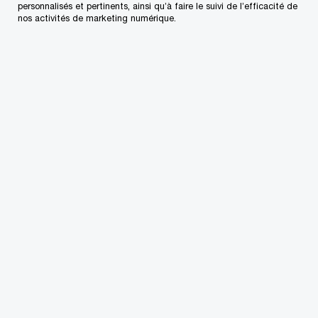
personnalisés et pertinents, ainsi qu’à faire le suivi de l’efficacité de
nos activités de marketing numérique.
Contactez-nous
Nos bureaux au Canada
Personnalisez votre profil
Centre de presse
L’approvisionnement chez PwC
Plan du site