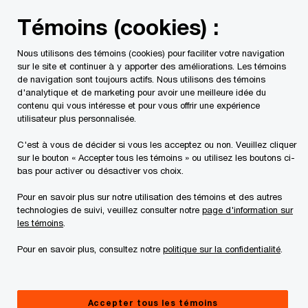
Skip
Skip
Témoins (cookies) :
to
to
content
footer
Nous utilisons des témoins (cookies) pour faciliter votre navigation
PwC Canada
Contacts
r
Rebecca Shaw
sur le site et continuer à y apporter des améliorations. Les témoins
de navigation sont toujours actifs. Nous utilisons des témoins
d'analytique et de marketing pour avoir une meilleure idée du
contenu qui vous intéresse et pour vous offrir une expérience
utilisateur plus personnalisée.
C'est à vous de décider si vous les acceptez ou non. Veuillez cliquer
sur le bouton « Accepter tous les témoins » ou utilisez les boutons ci-
bas pour activer ou désactiver vos choix.
Pour en savoir plus sur notre utilisation des témoins et des autres
technologies de suivi, veuillez consulter notre
page d'information sur
les témoins
.
Pour en savoir plus, consultez notre
politique sur la confidentialité
.
Rebecca Shaw
Associée, PwC Canada
Accepter tous les témoins