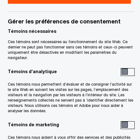
Gérer les préférences de consentement
Coordonnées
Témoins nécessaires
Tél. :
+1 416 687 8003
Ces témoins sont nécessaires au fonctionnement du site Web. Ce
Courriel
dernier ne peut pas fonctionner sans ces témoins et ceux-ci peuvent
uniquement être désactivés en modifiant les paramètres du
navigateur.
Témoins d’analytique
Ces témoins nous permettent d’évaluer et de consigner l’activité sur
le site Web en suivant les visites sur les pages, l’emplacement des
visiteurs et la navigation par les visiteurs à l’intérieur du site. Les
Conjuguons expertise et tech
pour vous permettre
de propulser
renseignements collectés ne servent pas à ’identifier directement les
vos idées, vos actions et vos résultats
visiteurs. Nous utilisons ces témoins et Adobe pour nous aider à
Découvrez comment
analyser les données.
Suivre PwC Canada
Témoins de marketing
Ces témoins nous aident à vous offrir des services et des publicités