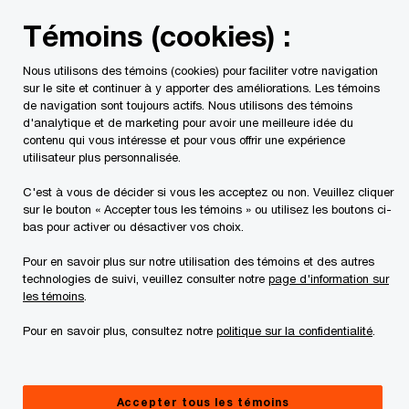
Skip
Skip
Témoins (cookies) :
to
to
content
footer
Nous utilisons des témoins (cookies) pour faciliter votre navigation
PwC Canada
Contacts
r
Rajesh Ahuja
sur le site et continuer à y apporter des améliorations. Les témoins
de navigation sont toujours actifs. Nous utilisons des témoins
d'analytique et de marketing pour avoir une meilleure idée du
contenu qui vous intéresse et pour vous offrir une expérience
utilisateur plus personnalisée.
C'est à vous de décider si vous les acceptez ou non. Veuillez cliquer
sur le bouton « Accepter tous les témoins » ou utilisez les boutons ci-
bas pour activer ou désactiver vos choix.
Pour en savoir plus sur notre utilisation des témoins et des autres
technologies de suivi, veuillez consulter notre
page d'information sur
les témoins
.
Pour en savoir plus, consultez notre
politique sur la confidentialité
.
Rajesh Ahuja
Directeur, PwC Canada
Accepter tous les témoins