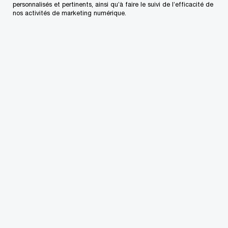
personnalisés et pertinents, ainsi qu’à faire le suivi de l’efficacité de
nos activités de marketing numérique.
Contactez-nous
Nos bureaux au Canada
Personnalisez votre profil
Centre de presse
L’approvisionnement chez PwC
Plan du site