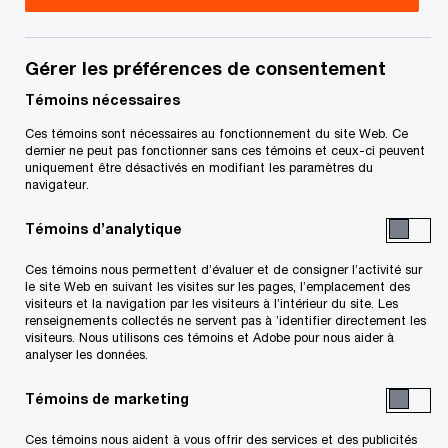
Brent est associé au bureau de PwC cabinet
d’avocats s.r.l./s.e.n.c.r.l à Toronto. Il se spécialise
Gérer les préférences de consentement
dans les questions relatives à la taxe de vente
Témoins nécessaires
canadienne, notamment la taxe sur les produits
Ces témoins sont nécessaires au fonctionnement du site Web. Ce
dernier ne peut pas fonctionner sans ces témoins et ceux-ci peuvent
et services (TPS), la taxe de vente harmonisée
uniquement être désactivés en modifiant les paramètres du
(TVH), la taxe de vente provinciale (TVP) et les
navigateur.
questions transfrontalières connexes.
Témoins d’analytique
Ces témoins nous permettent d’évaluer et de consigner l’activité sur
Il conseille fréquemment ses clients sur
le site Web en suivant les visites sur les pages, l’emplacement des
l’incidence que peuvent avoir les réorganisations
visiteurs et la navigation par les visiteurs à l’intérieur du site. Les
renseignements collectés ne servent pas à ’identifier directement les
d’entreprises sur les impôts indirects. Il
visiteurs. Nous utilisons ces témoins et Adobe pour nous aider à
analyser les données.
représente également des clients dans des
dossiers de règlement de différends fiscaux
Témoins de marketing
touchant les taxes à la consommation et les
Ces témoins nous aident à vous offrir des services et des publicités