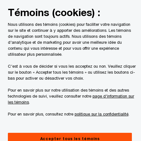
Skip
Skip
Témoins (cookies) :
to
to
content
footer
Nous utilisons des témoins (cookies) pour faciliter votre navigation
PwC Canada
Contacts
Brent Murray
sur le site et continuer à y apporter des améliorations. Les témoins
de navigation sont toujours actifs. Nous utilisons des témoins
d'analytique et de marketing pour avoir une meilleure idée du
contenu qui vous intéresse et pour vous offrir une expérience
utilisateur plus personnalisée.
C'est à vous de décider si vous les acceptez ou non. Veuillez cliquer
sur le bouton « Accepter tous les témoins » ou utilisez les boutons ci-
bas pour activer ou désactiver vos choix.
Pour en savoir plus sur notre utilisation des témoins et des autres
technologies de suivi, veuillez consulter notre
page d'information sur
les témoins
.
Pour en savoir plus, consultez notre
politique sur la confidentialité
.
Brent Murray
Associé, PwC Cabinet d'avocats s.r.l./s.e.n.c.r.l.
Accepter tous les témoins