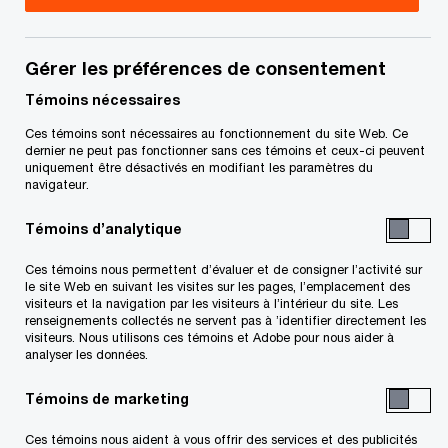
notre équipe Conseils en gestion de capital et de
créances.
Gérer les préférences de consentement
Fort de plus de 20 ans d’expérience en
Témoins nécessaires
financement structuré, en services bancaires aux
Ces témoins sont nécessaires au fonctionnement du site Web. Ce
dernier ne peut pas fonctionner sans ces témoins et ceux-ci peuvent
entreprises, en flux de trésorerie et en
uniquement être désactivés en modifiant les paramètres du
navigateur.
financement sur actif, il possède des
connaissances approfondies en structuration de
Témoins d’analytique
transactions financières complexes, en
Ces témoins nous permettent d’évaluer et de consigner l’activité sur
établissement de marchés, de plateformes et
le site Web en suivant les visites sur les pages, l’emplacement des
visiteurs et la navigation par les visiteurs à l’intérieur du site. Les
d’unités d’affaires prospères, ainsi qu’une
renseignements collectés ne servent pas à ’identifier directement les
expertise approfondie des marchés à l’échelle du
visiteurs. Nous utilisons ces témoins et Adobe pour nous aider à
analyser les données.
Canada. Pierre-Yves a acquis une solide
expérience auprès de moyennes et de grandes
Témoins de marketing
entreprises ainsi qu’une vaste connaissance des
Ces témoins nous aident à vous offrir des services et des publicités