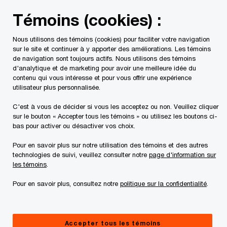
Skip
Skip
Témoins (cookies) :
to
to
content
footer
Nous utilisons des témoins (cookies) pour faciliter votre navigation
PwC Canada
Contacts
Pierre-Yves Morisse
sur le site et continuer à y apporter des améliorations. Les témoins
de navigation sont toujours actifs. Nous utilisons des témoins
d'analytique et de marketing pour avoir une meilleure idée du
contenu qui vous intéresse et pour vous offrir une expérience
utilisateur plus personnalisée.
C'est à vous de décider si vous les acceptez ou non. Veuillez cliquer
sur le bouton « Accepter tous les témoins » ou utilisez les boutons ci-
bas pour activer ou désactiver vos choix.
Pour en savoir plus sur notre utilisation des témoins et des autres
Pierre-Yves Morisset
technologies de suivi, veuillez consulter notre
page d'information sur
les témoins
.
Associé, Vente, acquisition et financement d’entreprises, PwC
Canada
Pour en savoir plus, consultez notre
politique sur la confidentialité
.
Pierre-Yves est associé au sein de l’équipe Vente,
acquisition et financement d’entreprises et dirige
Accepter tous les témoins