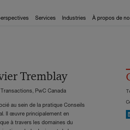
erspectives
Services
Industries
À propos de no
ivier Tremblay
t Transactions, PwC Canada
Té
Co
socié au sein de la pratique Conseils
l. Il œuvre principalement en
L
ique à travers les domaines du