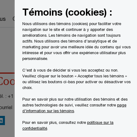
Canada
FR
Témoins (cookies) :
Recherche
us
Carrières
Nous utilisons des témoins (cookies) pour faciliter votre
navigation sur le site et continuer à y apporter des
améliorations. Les témoins de navigation sont toujours
actifs. Nous utilisons des témoins d'analytique et de
marketing pour avoir une meilleure idée du contenu qui vous
intéresse et pour vous offrir une expérience utilisateur plus
personnalisée.
C'est à vous de décider si vous les acceptez ou non.
Veuillez cliquer sur le bouton « Accepter tous les témoins »
Coordonnées
ou utilisez les boutons ci-bas pour activer ou désactiver vos
choix.
l. :
+1 514 205 5427
Pour en savoir plus sur notre utilisation des témoins et des
autres technologies de suivi, veuillez consulter notre
page
urriel
d'information sur les témoins
.
inkedIn
Pour en savoir plus, consultez notre
politique sur la
confidentialité
.