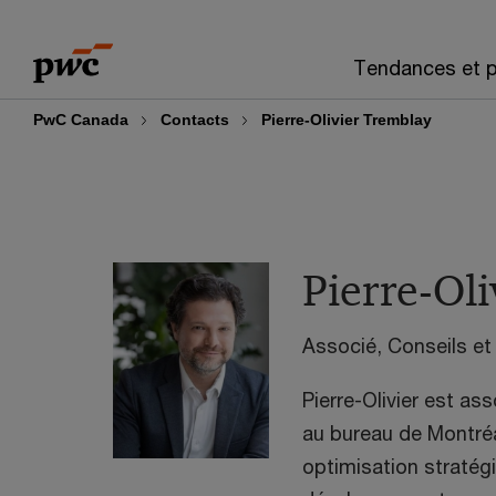
Skip
Skip
to
to
Tendances et p
content
footer
PwC Canada
Contacts
Pierre-Olivier Tremblay
Pierre-Ol
Associé, Conseils e
Pierre-Olivier est as
au bureau de Montréa
optimisation stratég