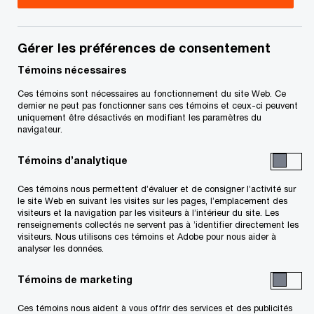
Pierre Maillé est associé au sein du groupe
Transactions du bureau de Montréal de
Gérer les préférences de consentement
PricewaterhouseCoopers s.r.l., où il dirige le
Témoins nécessaires
groupe d'Évaluation et analyse des litiges.
Ces témoins sont nécessaires au fonctionnement du site Web. Ce
dernier ne peut pas fonctionner sans ces témoins et ceux-ci peuvent
uniquement être désactivés en modifiant les paramètres du
M. Maillé a collaboré à diverses missions ayant
navigateur.
principalement trait à l'évaluation, aux analyses
Témoins d’analytique
d'investissement et aux stratégies de
Ces témoins nous permettent d’évaluer et de consigner l’activité sur
financement dans le cadre de démarrage, de
le site Web en suivant les visites sur les pages, l’emplacement des
restructuration, de fusion et d’acquisition
visiteurs et la navigation par les visiteurs à l’intérieur du site. Les
renseignements collectés ne servent pas à ’identifier directement les
d'entreprises. Il a également dirigé des missions
visiteurs. Nous utilisons ces témoins et Adobe pour nous aider à
analyser les données.
d’évaluation d’entreprises et de valeurs mobilières
ainsi que des mandats relativement à des pertes
Témoins de marketing
d’exploitation et au soutien en matière de litige.
Ces témoins nous aident à vous offrir des services et des publicités