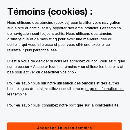
Skip
Skip
Témoins (cookies) :
to
to
content
footer
Nous utilisons des témoins (cookies) pour faciliter votre navigation
PwC Canada
Contacts
Pierre Maillé
sur le site et continuer à y apporter des améliorations. Les témoins
de navigation sont toujours actifs. Nous utilisons des témoins
d'analytique et de marketing pour avoir une meilleure idée du
contenu qui vous intéresse et pour vous offrir une expérience
utilisateur plus personnalisée.
C'est à vous de décider si vous les acceptez ou non. Veuillez cliquer
sur le bouton « Accepter tous les témoins » ou utilisez les boutons ci-
bas pour activer ou désactiver vos choix.
Pour en savoir plus sur notre utilisation des témoins et des autres
technologies de suivi, veuillez consulter notre
page d'information sur
les témoins
.
Pour en savoir plus, consultez notre
politique sur la confidentialité
.
Pierre Maillé
Associé, PwC Canada
Accepter tous les témoins