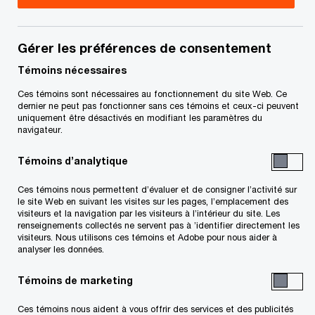
Peter est associé dans l’équipe Projets
d’investissements et infrastructures, à Vancouver.
Gérer les préférences de consentement
Il est spécialisé en gouvernance de projets
Témoins nécessaires
d’investissements, en préparation à la
Ces témoins sont nécessaires au fonctionnement du site Web. Ce
dernier ne peut pas fonctionner sans ces témoins et ceux-ci peuvent
construction et en production de rapports sur la
uniquement être désactivés en modifiant les paramètres du
performance de projets d’investissements
navigateur.
complexes. Il offre à ses clients des conseils sur
Témoins d’analytique
des sujets liés à la gouvernance et aux contrôles,
Ces témoins nous permettent d’évaluer et de consigner l’activité sur
à l’innovation, aux négociations commerciales et
le site Web en suivant les visites sur les pages, l’emplacement des
visiteurs et la navigation par les visiteurs à l’intérieur du site. Les
aux litiges commerciaux. Peter a récemment
renseignements collectés ne servent pas à ’identifier directement les
travaillé sur des mégaprojets canadiens dans les
visiteurs. Nous utilisons ces témoins et Adobe pour nous aider à
analyser les données.
secteurs suivants : services publics, transports,
mines et transition énergétique.
Témoins de marketing
Ces témoins nous aident à vous offrir des services et des publicités