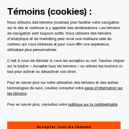
Skip
Skip
Témoins (cookies) :
to
to
content
footer
Nous utilisons des témoins (cookies) pour faciliter votre navigation
PwC Canada
Contacts
Peter Blahnik
sur le site et continuer à y apporter des améliorations. Les témoins
de navigation sont toujours actifs. Nous utilisons des témoins
d'analytique et de marketing pour avoir une meilleure idée du
contenu qui vous intéresse et pour vous offrir une expérience
utilisateur plus personnalisée.
C'est à vous de décider si vous les acceptez ou non. Veuillez cliquer
sur le bouton « Accepter tous les témoins » ou utilisez les boutons ci-
bas pour activer ou désactiver vos choix.
Pour en savoir plus sur notre utilisation des témoins et des autres
technologies de suivi, veuillez consulter notre
page d'information sur
les témoins
.
Pour en savoir plus, consultez notre
politique sur la confidentialité
.
Peter Blahnik
Associé, PwC Canada
Accepter tous les témoins