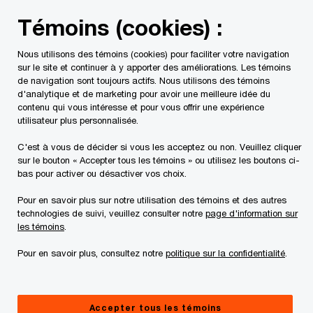
Skip
Skip
Témoins (cookies) :
to
to
content
footer
Nous utilisons des témoins (cookies) pour faciliter votre navigation
PwC Canada
Contacts
Pedro Petribu
sur le site et continuer à y apporter des améliorations. Les témoins
de navigation sont toujours actifs. Nous utilisons des témoins
d'analytique et de marketing pour avoir une meilleure idée du
contenu qui vous intéresse et pour vous offrir une expérience
utilisateur plus personnalisée.
C'est à vous de décider si vous les acceptez ou non. Veuillez cliquer
sur le bouton « Accepter tous les témoins » ou utilisez les boutons ci-
bas pour activer ou désactiver vos choix.
Pour en savoir plus sur notre utilisation des témoins et des autres
technologies de suivi, veuillez consulter notre
page d'information sur
les témoins
.
Pour en savoir plus, consultez notre
politique sur la confidentialité
.
Pedro Petribu
Associé, Risques et contrôles, Cybersécurité, PwC Canada
Accepter tous les témoins