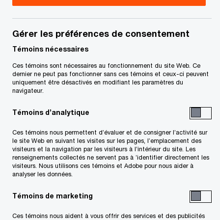
Pedro est associé dans l’équipe Risques et
contrôles, Cybersécurité chez PwC Canada. À ce
Gérer les préférences de consentement
titre, il travaille en étroite collaboration avec nos
Témoins nécessaires
clients afin de répondre à leurs questions et à
Ces témoins sont nécessaires au fonctionnement du site Web. Ce
dernier ne peut pas fonctionner sans ces témoins et ceux-ci peuvent
leurs besoins en matière de cybersécurité et de
uniquement être désactivés en modifiant les paramètres du
conformité.
navigateur.
Témoins d’analytique
Pedro aide ses clients à évaluer la situation de
Ces témoins nous permettent d’évaluer et de consigner l’activité sur
leur organisation sur le plan des cyberrisques et à
le site Web en suivant les visites sur les pages, l’emplacement des
comprendre ce dont ils ont besoin et ce qu’ils
visiteurs et la navigation par les visiteurs à l’intérieur du site. Les
renseignements collectés ne servent pas à ’identifier directement les
doivent prioriser.
visiteurs. Nous utilisons ces témoins et Adobe pour nous aider à
analyser les données.
Au cours de sa carrière, Pedro a fourni des
Témoins de marketing
services-conseils en gestion des risques pour la
Ces témoins nous aident à vous offrir des services et des publicités