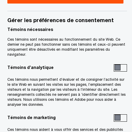
Canada
Patrick compte plus de 25 ans d’expérience en
Gérer les préférences de consentement
conseil en gestion dans le domaine de la
Témoins nécessaires
transformation d’entreprise et des technologies. Il
Ces témoins sont nécessaires au fonctionnement du site Web. Ce
aide surtout ses clients à se réinventer par
dernier ne peut pas fonctionner sans ces témoins et ceux-ci peuvent
uniquement être désactivés en modifiant les paramètres du
l’intermédiaire du numérique, à obtenir des
navigateur.
informations d’affaires éclairées, à augmenter
Témoins d’analytique
leurs revenus et à optimiser leurs opérations. Il
utilise des technologies exponentielles pour
Ces témoins nous permettent d’évaluer et de consigner l’activité sur
le site Web en suivant les visites sur les pages, l’emplacement des
transformer l’entreprise de ses clients à l’échelle
visiteurs et la navigation par les visiteurs à l’intérieur du site. Les
renseignements collectés ne servent pas à ’identifier directement les
requise. Il se consacre principalement à la
visiteurs. Nous utilisons ces témoins et Adobe pour nous aider à
analyser les données.
stratégie d’entreprise, à la transformation des
modèles opérationnels à grande échelle et au
Témoins de marketing
développement et à la mise en œuvre de
Ces témoins nous aident à vous offrir des services et des publicités