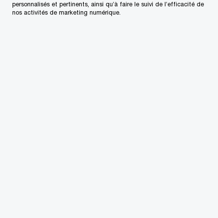
plateformes.
personnalisés et pertinents, ainsi qu’à faire le suivi de l’efficacité de
nos activités de marketing numérique.
Avant de se joindre à PwC, Patrick a travaillé
pendant 24 ans chez IBM. Les dernières fonctions
qu’il y a occupées étaient celles d’associé
principal et de membre de l’équipe de direction
d’IBM Canada. Patrick dirigeait l’équipe de
transformation des services à la clientèle d’IBM
Canada, qui s’occupait de la stratégie liée à la
clientèle, de la conception de l’expérience client,
du développement d’applications et de la mise en
œuvre d’applications de guichet (« front office »).
Auparavant, il a occupé divers postes de dirigeant
au Canada et aux États-Unis, notamment en
stratégie d’entreprise, en analytique d’affaires et