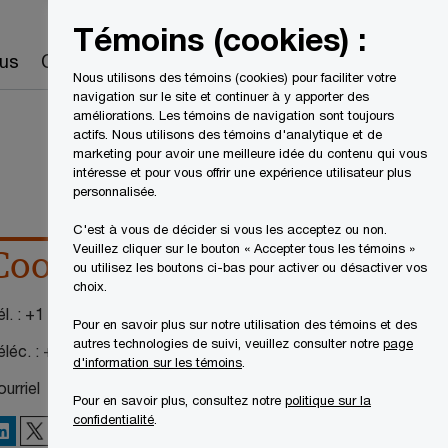
Canada
FR
Témoins (cookies) :
Recherche
us
Carrières
Nous utilisons des témoins (cookies) pour faciliter votre
navigation sur le site et continuer à y apporter des
améliorations. Les témoins de navigation sont toujours
actifs. Nous utilisons des témoins d'analytique et de
marketing pour avoir une meilleure idée du contenu qui vous
intéresse et pour vous offrir une expérience utilisateur plus
personnalisée.
C'est à vous de décider si vous les acceptez ou non.
Veuillez cliquer sur le bouton « Accepter tous les témoins »
Coordonnées
ou utilisez les boutons ci-bas pour activer ou désactiver vos
choix.
l. :
+1 416 687-8263
Pour en savoir plus sur notre utilisation des témoins et des
autres technologies de suivi, veuillez consulter notre
page
éléc. :
+1 514 205 5363
d'information sur les témoins
.
urriel
Pour en savoir plus, consultez notre
politique sur la
confidentialité
.
X
inkedIn