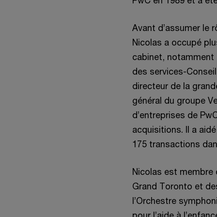
PwC en 1989 et a ét
Avant d’assumer le rô
Nicolas a occupé plu
cabinet, notamment c
des services-Conseil
directeur de la grand
général du groupe Ve
d’entreprises de PwC
acquisitions. Il a aid
175 transactions dan
Nicolas est membre d
Grand Toronto et des
l’Orchestre symphoni
pour l’aide à l’enfan