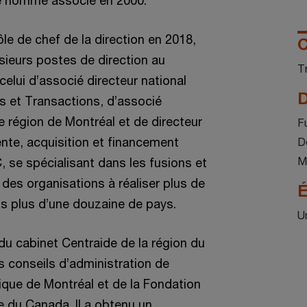
é nommé associé en 2000.
le de chef de la direction en 2018,
C
sieurs postes de direction au
T
elui d’associé directeur national
D
s et Transactions, d’associé
e région de Montréal et de directeur
F
nte, acquisition et financement
D
M
, se spécialisant dans les fusions et
é des organisations à réaliser plus de
É
s plus d’une douzaine de pays.
U
u cabinet Centraide de la région du
 conseils d’administration de
que de Montréal et de la Fondation
ce du Canada. Il a obtenu un