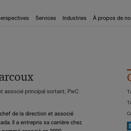
erspectives
Services
Industries
À propos de no
arcoux
et associé principal sortant, PwC
Té
T
chef de la direction et associé
Co
da. Il a entrepris sa carrière chez
L