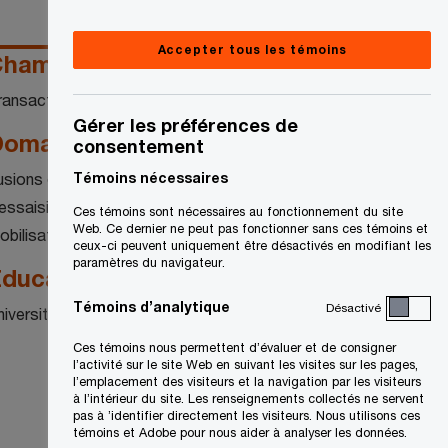
Accepter tous les témoins
hamps de compétences
ransactions
Gérer les préférences de
omaines de spécialisation
consentement
usions et acquisitions
Témoins nécessaires
essaisissements
Ces témoins sont nécessaires au fonctionnement du site
Web. Ce dernier ne peut pas fonctionner sans ces témoins et
obilisation de capitaux
ceux-ci peuvent uniquement être désactivés en modifiant les
paramètres du navigateur.
ducation
Témoins d’analytique
Désactivé
niversité de Sherbrooke
Ces témoins nous permettent d’évaluer et de consigner
l’activité sur le site Web en suivant les visites sur les pages,
l’emplacement des visiteurs et la navigation par les visiteurs
à l’intérieur du site. Les renseignements collectés ne servent
pas à ’identifier directement les visiteurs. Nous utilisons ces
témoins et Adobe pour nous aider à analyser les données.