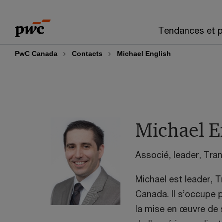
Skip
Skip
to
to
Tendances et p
content
footer
PwC Canada
Contacts
Michael English
Michael E
Associé, leader, Tra
Michael est leader, 
Canada. Il s’occupe p
la mise en œuvre de s