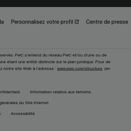
da
Personnalisez votre profil
Centre de presse
éservés. PwC s’entend du réseau PwC et/ou d’une ou de
e étant une entité distincte sur le plan juridique. Pour de
z notre site Web à l’adresse :
www.pwc.com/structure
. (en
nfidentiels
Information relative aux témoins
générales du Site Internet
e
Accessibilité