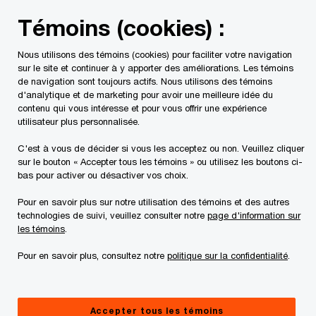
Skip
Skip
Témoins (cookies) :
to
to
content
footer
Nous utilisons des témoins (cookies) pour faciliter votre navigation
PwC Canada
Contacts
Mica J. Arlette
sur le site et continuer à y apporter des améliorations. Les témoins
de navigation sont toujours actifs. Nous utilisons des témoins
d'analytique et de marketing pour avoir une meilleure idée du
contenu qui vous intéresse et pour vous offrir une expérience
utilisateur plus personnalisée.
C'est à vous de décider si vous les acceptez ou non. Veuillez cliquer
sur le bouton « Accepter tous les témoins » ou utilisez les boutons ci-
bas pour activer ou désactiver vos choix.
Pour en savoir plus sur notre utilisation des témoins et des autres
technologies de suivi, veuillez consulter notre
page d'information sur
les témoins
.
Pour en savoir plus, consultez notre
politique sur la confidentialité
.
Mica Arlette
Associé, Conseils financiers et restructuration Conseils et
Accepter tous les témoins