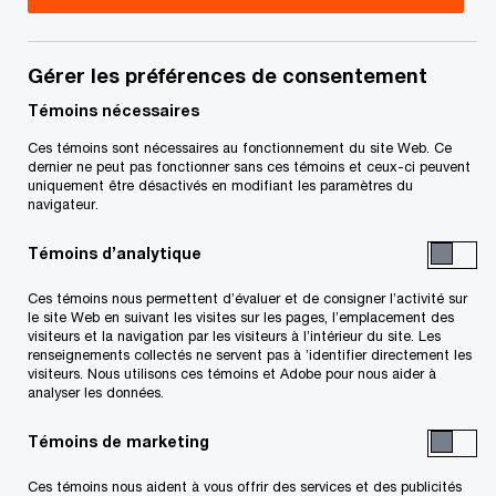
Transactions, PwC Canada
Mica Arlette est un associé du groupe
Gérer les préférences de consentement
Transactions au bureau de PwC à Toronto. Il se
Témoins nécessaires
spécialise en Conseils financiers et
Ces témoins sont nécessaires au fonctionnement du site Web. Ce
restructuration et agit comme conseiller de
dernier ne peut pas fonctionner sans ces témoins et ceux-ci peuvent
uniquement être désactivés en modifiant les paramètres du
confiance auprès des entreprises en difficulté. Il
navigateur.
aide ses clients à élaborer des solutions créatives
Témoins d’analytique
et efficaces qui préservent la valeur et les
préparent à l’avenir.
Ces témoins nous permettent d’évaluer et de consigner l’activité sur
le site Web en suivant les visites sur les pages, l’emplacement des
visiteurs et la navigation par les visiteurs à l’intérieur du site. Les
renseignements collectés ne servent pas à ’identifier directement les
Mica compte plus de 20 années d’expérience en
visiteurs. Nous utilisons ces témoins et Adobe pour nous aider à
transactions, acquises en Amérique du Nord, en
analyser les données.
Amérique du Sud, au Royaume-Uni et en Europe.
Témoins de marketing
Ses clients lui font confiance et se tournent vers
Ces témoins nous aident à vous offrir des services et des publicités
lui pour obtenir des analyses rigoureuses et des