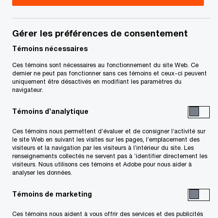
Melody est associée dans l’équipe Services
financiers du groupe Services fiscaux de PwC
Gérer les préférences de consentement
Canada.
Témoins nécessaires
Ces témoins sont nécessaires au fonctionnement du site Web. Ce
dernier ne peut pas fonctionner sans ces témoins et ceux-ci peuvent
Melody possède une vaste expérience en audit et
uniquement être désactivés en modifiant les paramètres du
en services fiscaux pour d’importantes
navigateur.
organisations des secteurs de la gestion d’actifs
Témoins d’analytique
et de la finance. Elle a conseillé et aidé des
Ces témoins nous permettent d’évaluer et de consigner l’activité sur
entreprises multinationales et d’importantes
le site Web en suivant les visites sur les pages, l’emplacement des
institutions financières à structurer leurs activités
visiteurs et la navigation par les visiteurs à l’intérieur du site. Les
renseignements collectés ne servent pas à ’identifier directement les
au Canada et à régler des questions de fiscalité
visiteurs. Nous utilisons ces témoins et Adobe pour nous aider à
analyser les données.
transfrontalière. Melody a également assuré la
communication entre PwC et l’Agence du revenu
Témoins de marketing
du Canada au sujet des règles sur la retenue
Ces témoins nous aident à vous offrir des services et des publicités