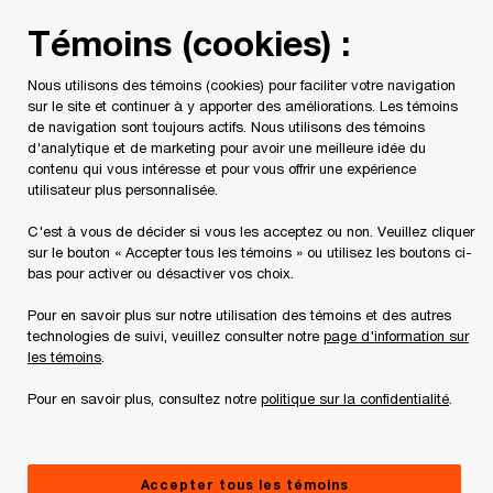
Skip
Skip
Témoins (cookies) :
to
to
content
footer
Nous utilisons des témoins (cookies) pour faciliter votre navigation
PwC Canada
Contacts
Melody Chiu
sur le site et continuer à y apporter des améliorations. Les témoins
de navigation sont toujours actifs. Nous utilisons des témoins
d'analytique et de marketing pour avoir une meilleure idée du
contenu qui vous intéresse et pour vous offrir une expérience
utilisateur plus personnalisée.
C'est à vous de décider si vous les acceptez ou non. Veuillez cliquer
sur le bouton « Accepter tous les témoins » ou utilisez les boutons ci-
bas pour activer ou désactiver vos choix.
Pour en savoir plus sur notre utilisation des témoins et des autres
technologies de suivi, veuillez consulter notre
page d'information sur
les témoins
.
Pour en savoir plus, consultez notre
politique sur la confidentialité
.
Melody Chiu
Associée, Services fiscaux, Services financiers, PwC Canada
Accepter tous les témoins