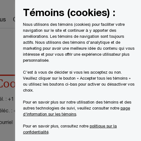
Canada
FR
Témoins (cookies) :
Recherche
us
Carrières
Nous utilisons des témoins (cookies) pour faciliter votre
navigation sur le site et continuer à y apporter des
améliorations. Les témoins de navigation sont toujours
actifs. Nous utilisons des témoins d'analytique et de
marketing pour avoir une meilleure idée du contenu qui vous
intéresse et pour vous offrir une expérience utilisateur plus
personnalisée.
C'est à vous de décider si vous les acceptez ou non.
Veuillez cliquer sur le bouton « Accepter tous les témoins »
Coordonnées
ou utilisez les boutons ci-bas pour activer ou désactiver vos
choix.
l. :
+1 416 869 2941
Pour en savoir plus sur notre utilisation des témoins et des
autres technologies de suivi, veuillez consulter notre
page
éléc. :
+1 416 814 3200
d'information sur les témoins
.
urriel
Pour en savoir plus, consultez notre
politique sur la
confidentialité
.