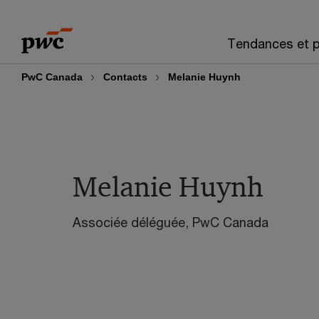
Skip
Skip
to
to
Tendances et p
content
footer
PwC Canada
Contacts
Melanie Huynh
Melanie Huynh
Associée déléguée, PwC Canada