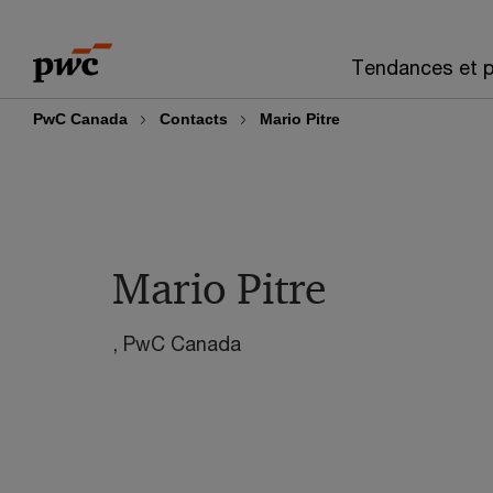
Skip
Skip
to
to
Tendances et p
content
footer
PwC Canada
Contacts
Mario Pitre
Mario Pitre
, PwC Canada