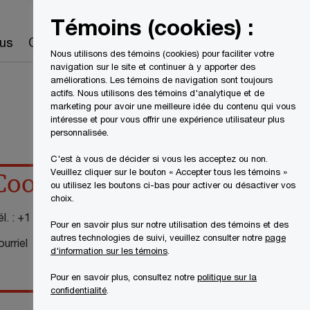
Canada
FR
Témoins (cookies) :
Recherche
us
Carrières
Nous utilisons des témoins (cookies) pour faciliter votre
navigation sur le site et continuer à y apporter des
améliorations. Les témoins de navigation sont toujours
actifs. Nous utilisons des témoins d'analytique et de
marketing pour avoir une meilleure idée du contenu qui vous
intéresse et pour vous offrir une expérience utilisateur plus
personnalisée.
C'est à vous de décider si vous les acceptez ou non.
Veuillez cliquer sur le bouton « Accepter tous les témoins »
Coordonnées
ou utilisez les boutons ci-bas pour activer ou désactiver vos
choix.
l. :
+1 514 205 5190
Pour en savoir plus sur notre utilisation des témoins et des
autres technologies de suivi, veuillez consulter notre
page
urriel
d'information sur les témoins
.
Pour en savoir plus, consultez notre
politique sur la
confidentialité
.