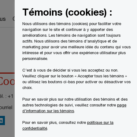
Canada
FR
Témoins (cookies) :
Recherche
us
Carrières
Nous utilisons des témoins (cookies) pour faciliter votre
navigation sur le site et continuer à y apporter des
améliorations. Les témoins de navigation sont toujours
actifs. Nous utilisons des témoins d'analytique et de
marketing pour avoir une meilleure idée du contenu qui vous
intéresse et pour vous offrir une expérience utilisateur plus
personnalisée.
C'est à vous de décider si vous les acceptez ou non.
Veuillez cliquer sur le bouton « Accepter tous les témoins »
Coordonnées
ou utilisez les boutons ci-bas pour activer ou désactiver vos
choix.
l. :
+1 514 205 5407
Pour en savoir plus sur notre utilisation des témoins et des
autres technologies de suivi, veuillez consulter notre
page
urriel
d'information sur les témoins
.
inkedIn
Pour en savoir plus, consultez notre
politique sur la
confidentialité
.