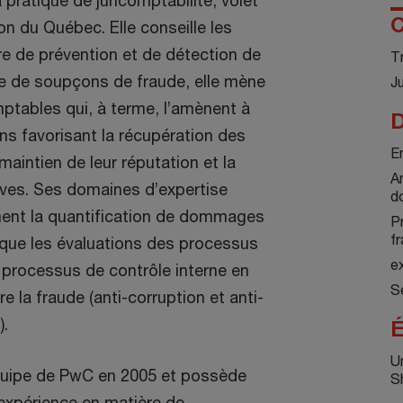
 pratique de juricomptabilité, volet
C
on du Québec. Elle conseille les
re de prévention et de détection de
T
te de soupçons de fraude, elle mène
J
ptables qui, à terme, l’amènent à
D
ns favorisant la récupération des
E
 maintien de leur réputation et la
A
ives. Ses domaines d’expertise
d
nt la quantification de dommages
P
f
i que les évaluations des processus
e
 processus de contrôle interne en
Se
e la fraude (anti-corruption et anti-
).
É
U
’équipe de PwC en 2005 et possède
S
expérience en matière de