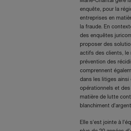
Marie-Chantal gère la
enquête, pour la régi
entreprises en matiè
la fraude. En contex
des enquêtes juricom
proposer des solutio
actifs des clients, le
prévention des récid
comprennent égaleme
dans les litiges ains
opérationnels et des
matière de lutte contr
blanchiment d’argent
Elle s’est jointe à l
plus de 20 années d’