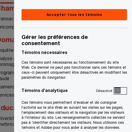
hamps de compétences
Accepter tous les témoins
ransactions
uricomptabilité
Gérer les préférences de
omaines de spécialisation
consentement
nquêtes juricomptables
Témoins nécessaires
nalyse de différends et quantification des
Ces témoins sont nécessaires au fonctionnement du site
ommages
Web. Ce dernier ne peut pas fonctionner sans ces témoins et
rogrammes de prévention et détection de la
ceux-ci peuvent uniquement être désactivés en modifiant les
paramètres du navigateur.
raude
xamens du contrôle interne
Témoins d’analytique
Désactivé
rvices de soutien aux litiges
Ces témoins nous permettent d’évaluer et de consigner
ducation
l’activité sur le site Web en suivant les visites sur les pages,
l’emplacement des visiteurs et la navigation par les visiteurs
niversité Concordia<br /> Université de
à l’intérieur du site. Les renseignements collectés ne servent
pas à ’identifier directement les visiteurs. Nous utilisons ces
herbrooke<br /> Université de York à Toronto
témoins et Adobe pour nous aider à analyser les données.