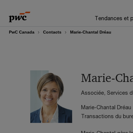
Skip
Skip
to
to
Tendances et p
content
footer
PwC Canada
Contacts
Marie-Chantal Dréau
Marie-Cha
Associée, Services d
Marie-Chantal Dréau 
Transactions du bur