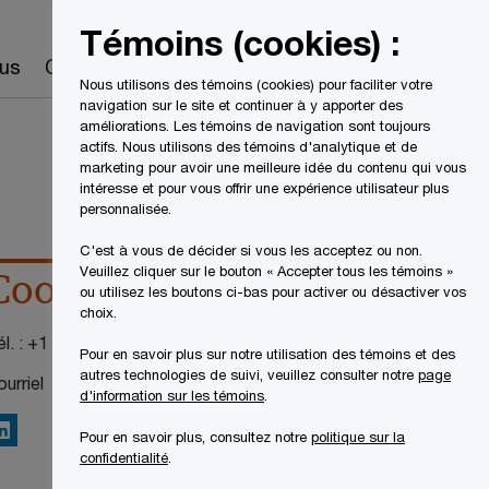
Canada
FR
Témoins (cookies) :
Recherche
us
Carrières
Nous utilisons des témoins (cookies) pour faciliter votre
navigation sur le site et continuer à y apporter des
améliorations. Les témoins de navigation sont toujours
actifs. Nous utilisons des témoins d'analytique et de
marketing pour avoir une meilleure idée du contenu qui vous
intéresse et pour vous offrir une expérience utilisateur plus
personnalisée.
C'est à vous de décider si vous les acceptez ou non.
Veuillez cliquer sur le bouton « Accepter tous les témoins »
Coordonnées
ou utilisez les boutons ci-bas pour activer ou désactiver vos
choix.
l. :
+1 514-895-8195
Pour en savoir plus sur notre utilisation des témoins et des
autres technologies de suivi, veuillez consulter notre
page
urriel
d'information sur les témoins
.
inkedIn
Pour en savoir plus, consultez notre
politique sur la
confidentialité
.