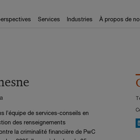
erspectives
Services
Industries
À propos de no
hesne
a
Té
Co
s l’équipe de services-conseils en
ction des renseignements
L
ontre la criminalité financière de PwC