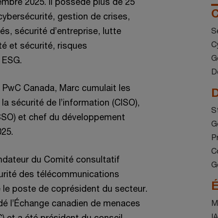
mbre 2025. Il possède plus de 25
C
ybersécurité, gestion de crises,
és, sécurité d’entreprise, lutte
S
C
té et sécurité, risques
G
 ESG.
D
à PwC Canada, Marc cumulait les
D
la sécurité de l’information (CISO),
S
(CSO) et chef du développement
G
025.
P
C
dateur du Comité consultatif
G
urité des télécommunications
É
le poste de coprésident du secteur.
ndé l’Échange canadien de menaces
M
I
 et a été président du conseil