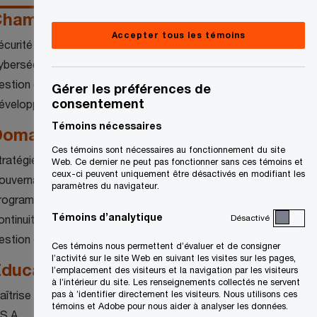
hamps de compétences
Accepter tous les témoins
écurité des télécommunications
ybersécurité
estion des risques
Gérer les préférences de
consentement
éveloppement durable
Témoins nécessaires
omaines de spécialisation
Ces témoins sont nécessaires au fonctionnement du site
tratégies de cybersécurité
Web. Ce dernier ne peut pas fonctionner sans ces témoins et
ceux-ci peuvent uniquement être désactivés en modifiant les
ouvernance des risques
paramètres du navigateur.
rogrammes de sécurité intégrés
Témoins d’analytique
ontinuité des affaires
Désactivé
estion de crises
Ces témoins nous permettent d’évaluer et de consigner
l’activité sur le site Web en suivant les visites sur les pages,
ducation
l’emplacement des visiteurs et la navigation par les visiteurs
à l’intérieur du site. Les renseignements collectés ne servent
aîtrise en sciences appliquées
pas à ’identifier directement les visiteurs. Nous utilisons ces
témoins et Adobe pour nous aider à analyser les données.
AS.A