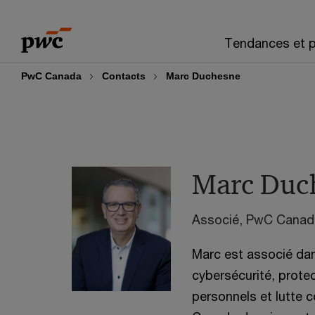
Skip
Skip
to
to
Tendances et p
content
footer
PwC Canada
Contacts
Marc Duchesne
Marc Duc
Associé, PwC Canad
Marc est associé dan
cybersécurité, prote
personnels et lutte c