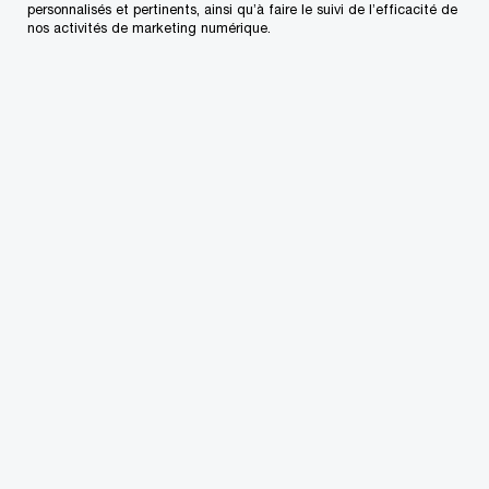
personnalisés et pertinents, ainsi qu’à faire le suivi de l’efficacité de
nos activités de marketing numérique.
Coordonnées
Courriel
LinkedIn
Champs de compétences
Secteur minier
Produits industriels
Secteur automobile
Technologie
Produits de consommation
Immobilier
PwC Privé