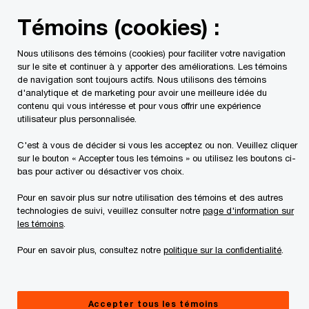
Skip
Skip
Témoins (cookies) :
to
to
content
footer
Nous utilisons des témoins (cookies) pour faciliter votre navigation
PwC Canada
Contacts
Lauren Bermack
sur le site et continuer à y apporter des améliorations. Les témoins
de navigation sont toujours actifs. Nous utilisons des témoins
d'analytique et de marketing pour avoir une meilleure idée du
contenu qui vous intéresse et pour vous offrir une expérience
utilisateur plus personnalisée.
C'est à vous de décider si vous les acceptez ou non. Veuillez cliquer
sur le bouton « Accepter tous les témoins » ou utilisez les boutons ci-
bas pour activer ou désactiver vos choix.
Pour en savoir plus sur notre utilisation des témoins et des autres
technologies de suivi, veuillez consulter notre
page d'information sur
les témoins
.
Pour en savoir plus, consultez notre
politique sur la confidentialité
.
Lauren Bermack
Leader nationale, Service au secteur minier et Transactions,
Accepter tous les témoins