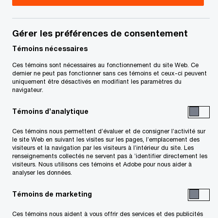
associée, PwC Canada
Lauren est leader nationale, Services au secteur
Gérer les préférences de consentement
minier et Transactions, et associée au sein de
Témoins nécessaires
l’équipe Évaluation de PwC Canada.
Ces témoins sont nécessaires au fonctionnement du site Web. Ce
dernier ne peut pas fonctionner sans ces témoins et ceux-ci peuvent
uniquement être désactivés en modifiant les paramètres du
Elle se spécialise dans les services d’évaluation à
navigateur.
diverses fins, notamment pour les rapports
Témoins d’analytique
financiers, la fiscalité, les prix de transactions, les
réorganisations d’actionnariat et les attestations
Ces témoins nous permettent d’évaluer et de consigner l’activité sur
le site Web en suivant les visites sur les pages, l’emplacement des
d’équité. Lauren travaille avec des clients de
visiteurs et la navigation par les visiteurs à l’intérieur du site. Les
renseignements collectés ne servent pas à ’identifier directement les
différents secteurs, en particulier le secteur
visiteurs. Nous utilisons ces témoins et Adobe pour nous aider à
minier. Elle est comptable professionnelle agréée,
analyser les données.
comptable agréée et experte en évaluation
Témoins de marketing
d’entreprise.
Ces témoins nous aident à vous offrir des services et des publicités