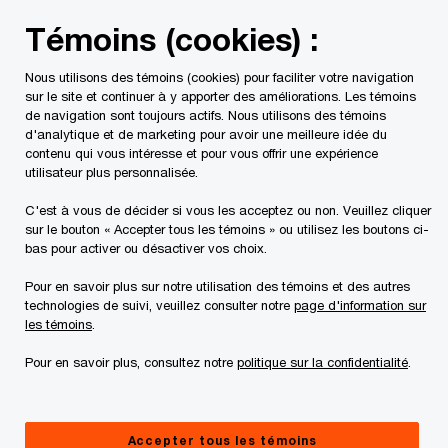
Skip
Skip
Témoins (cookies) :
to
to
content
footer
Nous utilisons des témoins (cookies) pour faciliter votre navigation
PwC Canada
Contacts
Kelly Baudru | PwC Canada
sur le site et continuer à y apporter des améliorations. Les témoins
de navigation sont toujours actifs. Nous utilisons des témoins
d'analytique et de marketing pour avoir une meilleure idée du
Kelly Baudru
contenu qui vous intéresse et pour vous offrir une expérience
utilisateur plus personnalisée.
Directrice, Communications, PwC Canada
C'est à vous de décider si vous les acceptez ou non. Veuillez cliquer
sur le bouton « Accepter tous les témoins » ou utilisez les boutons ci-
bas pour activer ou désactiver vos choix.
Coordonnées
Pour en savoir plus sur notre utilisation des témoins et des autres
technologies de suivi, veuillez consulter notre
page d'information sur
Tél. :
+1 604 806 7344
les témoins
.
Courriel
Pour en savoir plus, consultez notre
politique sur la confidentialité
.
Accepter tous les témoins