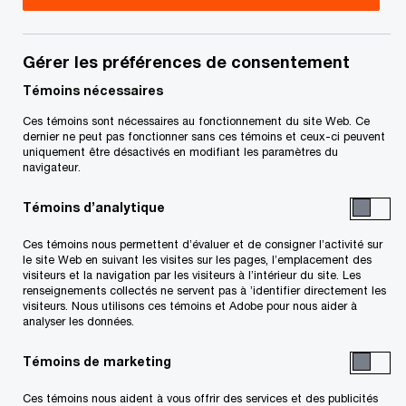
Conjuguons expertise et tech
pour vous permettre
de propulser
Gérer les préférences de consentement
vos idées, vos actions et vos résultats
Témoins nécessaires
Découvrez comment
Ces témoins sont nécessaires au fonctionnement du site Web. Ce
Suivre PwC Canada
dernier ne peut pas fonctionner sans ces témoins et ceux-ci peuvent
uniquement être désactivés en modifiant les paramètres du
navigateur.
Témoins d’analytique
Ces témoins nous permettent d’évaluer et de consigner l’activité sur
le site Web en suivant les visites sur les pages, l’emplacement des
Contactez-nous
visiteurs et la navigation par les visiteurs à l’intérieur du site. Les
renseignements collectés ne servent pas à ’identifier directement les
Nos bureaux au Canada
visiteurs. Nous utilisons ces témoins et Adobe pour nous aider à
analyser les données.
Personnalisez votre profil
Témoins de marketing
Centre de presse
Ces témoins nous aident à vous offrir des services et des publicités