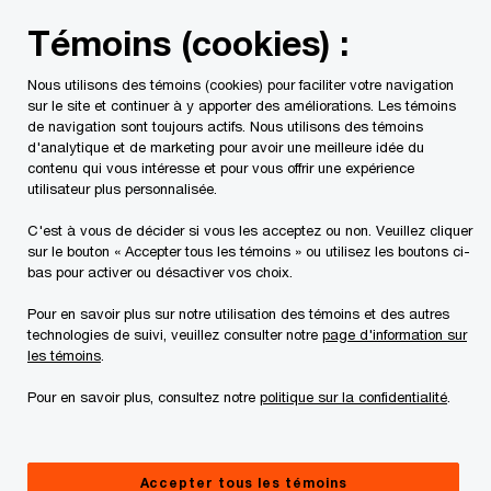
Skip
Skip
Témoins (cookies) :
to
to
content
footer
Nous utilisons des témoins (cookies) pour faciliter votre navigation
PwC Canada
Contacts
Karim Sadroudine
sur le site et continuer à y apporter des améliorations. Les témoins
de navigation sont toujours actifs. Nous utilisons des témoins
d'analytique et de marketing pour avoir une meilleure idée du
contenu qui vous intéresse et pour vous offrir une expérience
utilisateur plus personnalisée.
C'est à vous de décider si vous les acceptez ou non. Veuillez cliquer
sur le bouton « Accepter tous les témoins » ou utilisez les boutons ci-
bas pour activer ou désactiver vos choix.
Pour en savoir plus sur notre utilisation des témoins et des autres
technologies de suivi, veuillez consulter notre
page d'information sur
les témoins
.
Pour en savoir plus, consultez notre
politique sur la confidentialité
.
Karim Sadroudine
Directeur général, Technologies, médias et
Accepter tous les témoins