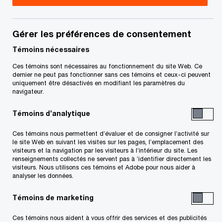
télécommunications, PwC Canada
Karim Sadroudine est directeur général, spécialisé
Gérer les préférences de consentement
dans le domaine des technologies, médias et
Témoins nécessaires
télécommunications, avec une vaste expérience
Ces témoins sont nécessaires au fonctionnement du site Web. Ce
internationale en Amérique du Nord, en Europe, en
dernier ne peut pas fonctionner sans ces témoins et ceux-ci peuvent
uniquement être désactivés en modifiant les paramètres du
Asie et au Moyen-Orient.
navigateur.
Témoins d’analytique
Karim dirige des projets de transformation
combinant stratégie, technologie et opérations et
Ces témoins nous permettent d’évaluer et de consigner l’activité sur
le site Web en suivant les visites sur les pages, l’emplacement des
visant à co-créer des solutions novatrices et à
visiteurs et la navigation par les visiteurs à l’intérieur du site. Les
renseignements collectés ne servent pas à ’identifier directement les
générer des résultats mesurables.
visiteurs. Nous utilisons ces témoins et Adobe pour nous aider à
analyser les données.
Karim est titulaire d’un baccalauréat en génie
Témoins de marketing
électrique de l’Université McGill et d’un MBA de
l’Université Queen’s. Il parle couramment le
Ces témoins nous aident à vous offrir des services et des publicités