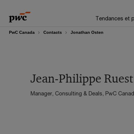
Skip
Skip
to
to
Tendances et p
content
footer
PwC Canada
Contacts
Jonathan Osten
Jean-Philippe Ruest
Manager, Consulting & Deals, PwC Cana