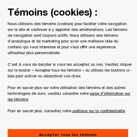
Skip
Skip
Témoins (cookies) :
to
to
content
footer
Nous utilisons des témoins (cookies) pour faciliter votre navigation
PwC Canada
Contacts
Jeffrey Goldfarb
sur le site et continuer à y apporter des améliorations. Les témoins
de navigation sont toujours actifs. Nous utilisons des témoins
d'analytique et de marketing pour avoir une meilleure idée du
contenu qui vous intéresse et pour vous offrir une expérience
utilisateur plus personnalisée.
C'est à vous de décider si vous les acceptez ou non. Veuillez cliquer
sur le bouton « Accepter tous les témoins » ou utilisez les boutons ci-
bas pour activer ou désactiver vos choix.
Pour en savoir plus sur notre utilisation des témoins et des autres
technologies de suivi, veuillez consulter notre
page d'information sur
les témoins
.
Pour en savoir plus, consultez notre
politique sur la confidentialité
.
Jeffrey Goldfarb
Associé, PwC Canada
Accepter tous les témoins