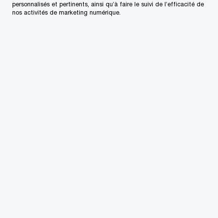
personnalisés et pertinents, ainsi qu’à faire le suivi de l’efficacité de
nos activités de marketing numérique.
Contactez-nous
Nos bureaux au Canada
Personnalisez votre profil
Centre de presse
L’approvisionnement chez PwC
Plan du site