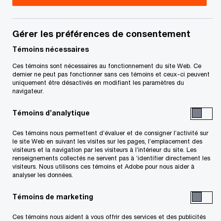
Gérer les préférences de consentement
Coordonnées
Témoins nécessaires
Tél. :
+1 905 326 6800
Ces témoins sont nécessaires au fonctionnement du site Web. Ce
Courriel
dernier ne peut pas fonctionner sans ces témoins et ceux-ci peuvent
uniquement être désactivés en modifiant les paramètres du
navigateur.
Témoins d’analytique
Ces témoins nous permettent d’évaluer et de consigner l’activité sur
le site Web en suivant les visites sur les pages, l’emplacement des
visiteurs et la navigation par les visiteurs à l’intérieur du site. Les
Conjuguons expertise et tech
pour vous permettre
de propulser
renseignements collectés ne servent pas à ’identifier directement les
vos idées, vos actions et vos résultats
visiteurs. Nous utilisons ces témoins et Adobe pour nous aider à
Découvrez comment
analyser les données.
Suivre PwC Canada
Témoins de marketing
Ces témoins nous aident à vous offrir des services et des publicités