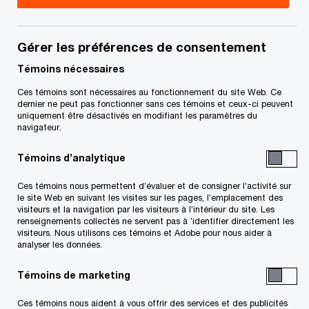
Canada
Jeff est associé au sein du groupe national Impôt
Gérer les préférences de consentement
foncier de PwC Canada. À ce titre, il offre à nos
Témoins nécessaires
clients des services-conseils et des services
Ces témoins sont nécessaires au fonctionnement du site Web. Ce
d’évaluation et de gestion.
dernier ne peut pas fonctionner sans ces témoins et ceux-ci peuvent
uniquement être désactivés en modifiant les paramètres du
navigateur.
Jeff compte plus de 25 ans d’expérience dans les
Témoins d’analytique
secteurs public et privé, où il a acquis une
expertise en évaluation immobilière et en impôt
Ces témoins nous permettent d’évaluer et de consigner l’activité sur
le site Web en suivant les visites sur les pages, l’emplacement des
foncier. Il détient un certificat de l’IPTI-Osgoode
visiteurs et la navigation par les visiteurs à l’intérieur du site. Les
renseignements collectés ne servent pas à ’identifier directement les
Hall dans les services de témoins experts en
visiteurs. Nous utilisons ces témoins et Adobe pour nous aider à
évaluation et a agi comme témoin expert dans de
analyser les données.
nombreuses affaires devant divers tribunaux
Témoins de marketing
d’évaluation au Canada. Il a établi sa crédibilité en
Ces témoins nous aident à vous offrir des services et des publicités
tant que témoin expert et est régulièrement