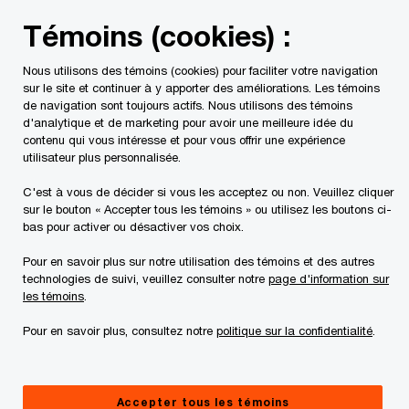
Skip
Skip
Témoins (cookies) :
to
to
content
footer
Nous utilisons des témoins (cookies) pour faciliter votre navigation
PwC Canada
Contacts
Jeff Grad
sur le site et continuer à y apporter des améliorations. Les témoins
de navigation sont toujours actifs. Nous utilisons des témoins
d'analytique et de marketing pour avoir une meilleure idée du
contenu qui vous intéresse et pour vous offrir une expérience
utilisateur plus personnalisée.
C'est à vous de décider si vous les acceptez ou non. Veuillez cliquer
sur le bouton « Accepter tous les témoins » ou utilisez les boutons ci-
bas pour activer ou désactiver vos choix.
Pour en savoir plus sur notre utilisation des témoins et des autres
technologies de suivi, veuillez consulter notre
page d'information sur
les témoins
.
Pour en savoir plus, consultez notre
politique sur la confidentialité
.
Jeff Grad
Associé, leader, Services fiscaux, Impôt foncier, Toronto, PwC
Accepter tous les témoins