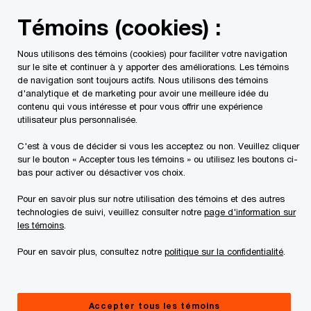
Skip
Skip
Témoins (cookies) :
to
to
content
footer
Nous utilisons des témoins (cookies) pour faciliter votre navigation
PwC Canada
Contacts
Jason Cheng
sur le site et continuer à y apporter des améliorations. Les témoins
de navigation sont toujours actifs. Nous utilisons des témoins
d'analytique et de marketing pour avoir une meilleure idée du
contenu qui vous intéresse et pour vous offrir une expérience
utilisateur plus personnalisée.
C'est à vous de décider si vous les acceptez ou non. Veuillez cliquer
sur le bouton « Accepter tous les témoins » ou utilisez les boutons ci-
bas pour activer ou désactiver vos choix.
Pour en savoir plus sur notre utilisation des témoins et des autres
technologies de suivi, veuillez consulter notre
page d'information sur
les témoins
.
Pour en savoir plus, consultez notre
politique sur la confidentialité
.
Jason C. Cheng
Associé, PwC Canada
Accepter tous les témoins