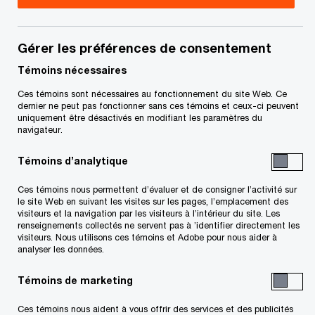
Jason est associé au sein des Services fiscaux
du bureau de PwC Canada à Vancouver. Il fournit
Gérer les préférences de consentement
à nos clients du secteur des technologies des
Témoins nécessaires
services en matière d’impôts, d’incitatifs pour la
Ces témoins sont nécessaires au fonctionnement du site Web. Ce
dernier ne peut pas fonctionner sans ces témoins et ceux-ci peuvent
RS&DE et d’autres incitatifs gouvernementaux.
uniquement être désactivés en modifiant les paramètres du
Depuis plus de 20 ans, il se consacre uniquement
navigateur.
aux programmes d’incitatifs gouvernementaux et
Témoins d’analytique
dirige l’équipe des technologies du groupe
Ces témoins nous permettent d’évaluer et de consigner l’activité sur
Mesures incitatives. Il a participé à la préparation
le site Web en suivant les visites sur les pages, l’emplacement des
visiteurs et la navigation par les visiteurs à l’intérieur du site. Les
de nombreuses demandes importantes et
renseignements collectés ne servent pas à ’identifier directement les
complexes, et ce, tant au niveau local
visiteurs. Nous utilisons ces témoins et Adobe pour nous aider à
analyser les données.
qu’international. Il a aussi une expérience
considérable en fiscalité et a donné pendant 6
Témoins de marketing
ans le Cours fondamental d’impôt de l’ICCA
Ces témoins nous aident à vous offrir des services et des publicités