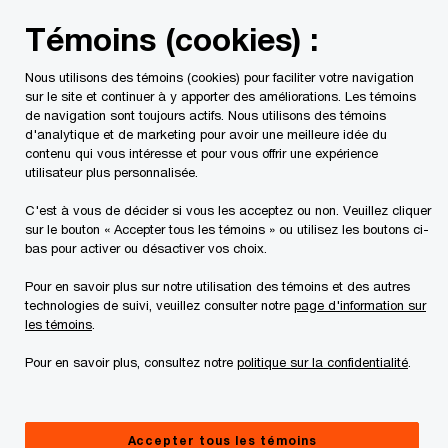
Skip
Skip
Témoins (cookies) :
to
to
content
footer
Nous utilisons des témoins (cookies) pour faciliter votre navigation
PwC Canada
Contacts
Jane Moran
sur le site et continuer à y apporter des améliorations. Les témoins
de navigation sont toujours actifs. Nous utilisons des témoins
d'analytique et de marketing pour avoir une meilleure idée du
contenu qui vous intéresse et pour vous offrir une expérience
utilisateur plus personnalisée.
C'est à vous de décider si vous les acceptez ou non. Veuillez cliquer
sur le bouton « Accepter tous les témoins » ou utilisez les boutons ci-
bas pour activer ou désactiver vos choix.
Pour en savoir plus sur notre utilisation des témoins et des autres
technologies de suivi, veuillez consulter notre
page d'information sur
les témoins
.
Pour en savoir plus, consultez notre
politique sur la confidentialité
.
Jane Moran
Directrice générale, Transformation de la main-d’œuvre,
Accepter tous les témoins