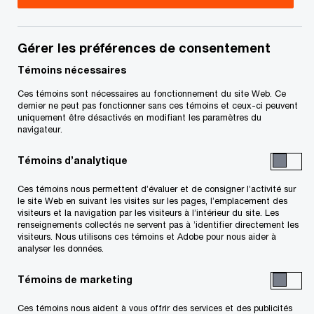
Leadership transformateur, PwC Canada
Gérer les préférences de consentement
Coordonnées
Témoins nécessaires
Ces témoins sont nécessaires au fonctionnement du site Web. Ce
Courriel
dernier ne peut pas fonctionner sans ces témoins et ceux-ci peuvent
uniquement être désactivés en modifiant les paramètres du
LinkedIn
navigateur.
Témoins d’analytique
Ces témoins nous permettent d’évaluer et de consigner l’activité sur
le site Web en suivant les visites sur les pages, l’emplacement des
visiteurs et la navigation par les visiteurs à l’intérieur du site. Les
renseignements collectés ne servent pas à ’identifier directement les
Conjuguons expertise et tech
pour vous permettre
de propulser
visiteurs. Nous utilisons ces témoins et Adobe pour nous aider à
vos idées, vos actions et vos résultats
analyser les données.
Découvrez comment
Témoins de marketing
Suivre PwC Canada
Ces témoins nous aident à vous offrir des services et des publicités