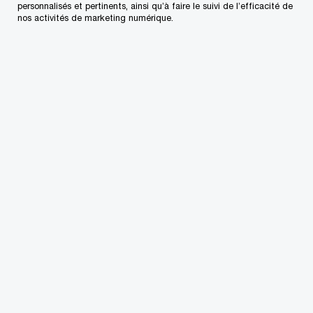
personnalisés et pertinents, ainsi qu’à faire le suivi de l’efficacité de
nos activités de marketing numérique.
Contactez-nous
Nos bureaux au Canada
Personnalisez votre profil
Centre de presse
L’approvisionnement chez PwC
Plan du site