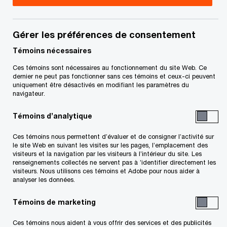
immobiliers de Calgary, PwC Canada
Ian est un associé membre de l’équipe des
Gérer les préférences de consentement
Services aux sociétés privées de PwC. En poste
Témoins nécessaires
au bureau de Calgary, il est également leader du
Ces témoins sont nécessaires au fonctionnement du site Web. Ce
groupe de Services immobiliers de PwC pour le
dernier ne peut pas fonctionner sans ces témoins et ceux-ci peuvent
uniquement être désactivés en modifiant les paramètres du
marché de Calgary et de la région.
navigateur.
Témoins d’analytique
Ian compte plus de 25 années d’expérience, ce
qui fait de lui un conseiller de confiance pour les
Ces témoins nous permettent d’évaluer et de consigner l’activité sur
le site Web en suivant les visites sur les pages, l’emplacement des
entreprises de la région de Calgary qui cherchent
visiteurs et la navigation par les visiteurs à l’intérieur du site. Les
renseignements collectés ne servent pas à ’identifier directement les
à développer des activités prospères à l’échelle
visiteurs. Nous utilisons ces témoins et Adobe pour nous aider à
locale et nationale. Il aide les entreprises à établir
analyser les données.
une crédibilité dans le cadre de leurs processus
Témoins de marketing
de présentation de l’information financière et leur
Ces témoins nous aident à vous offrir des services et des publicités
fournit des conseils sur des questions