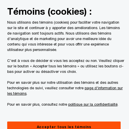
Skip
Skip
Témoins (cookies) :
to
to
content
footer
Nous utilisons des témoins (cookies) pour faciliter votre navigation
PwC Canada
Contacts
Ian H. Gunn
sur le site et continuer à y apporter des améliorations. Les témoins
de navigation sont toujours actifs. Nous utilisons des témoins
d'analytique et de marketing pour avoir une meilleure idée du
contenu qui vous intéresse et pour vous offrir une expérience
utilisateur plus personnalisée.
C'est à vous de décider si vous les acceptez ou non. Veuillez cliquer
sur le bouton « Accepter tous les témoins » ou utilisez les boutons ci-
bas pour activer ou désactiver vos choix.
Pour en savoir plus sur notre utilisation des témoins et des autres
technologies de suivi, veuillez consulter notre
page d'information sur
les témoins
.
Pour en savoir plus, consultez notre
politique sur la confidentialité
.
Ian Gunn
Associé, Certification, leader du groupe de Services
Accepter tous les témoins