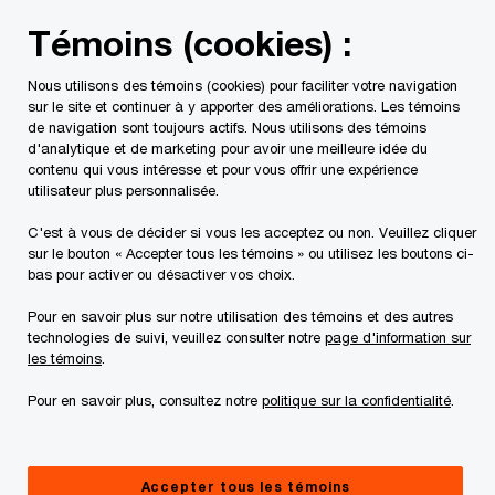
Skip
Skip
Témoins (cookies) :
to
to
content
footer
Nous utilisons des témoins (cookies) pour faciliter votre navigation
PwC Canada
Contacts
Gino Scapillati
sur le site et continuer à y apporter des améliorations. Les témoins
de navigation sont toujours actifs. Nous utilisons des témoins
d'analytique et de marketing pour avoir une meilleure idée du
contenu qui vous intéresse et pour vous offrir une expérience
utilisateur plus personnalisée.
C'est à vous de décider si vous les acceptez ou non. Veuillez cliquer
sur le bouton « Accepter tous les témoins » ou utilisez les boutons ci-
bas pour activer ou désactiver vos choix.
Pour en savoir plus sur notre utilisation des témoins et des autres
technologies de suivi, veuillez consulter notre
page d'information sur
les témoins
.
Pour en savoir plus, consultez notre
politique sur la confidentialité
.
Gino Scapillati
Associé , PwC Canada
Accepter tous les témoins