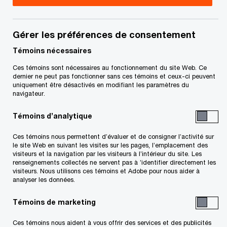
Gino Scapillati est associé directeur national de
PwC Canada et leader national du groupe
Gérer les préférences de consentement
Marchés. Il supervise les services aux Clients Élite
Témoins nécessaires
nationaux, ainsi que les programmes du cabinet
Ces témoins sont nécessaires au fonctionnement du site Web. Ce
dernier ne peut pas fonctionner sans ces témoins et ceux-ci peuvent
pour l’Expertise sectorielle, la gestion des
uniquement être désactivés en modifiant les paramètres du
relations client et le marketing. M. Scapillati
navigateur.
travaille avec les équipes de direction et les
Témoins d’analytique
associés afin que nos clients reçoivent des
Ces témoins nous permettent d’évaluer et de consigner l’activité sur
services de qualité et bénéficient de
le site Web en suivant les visites sur les pages, l’emplacement des
visiteurs et la navigation par les visiteurs à l’intérieur du site. Les
compétences de pointe dans leur secteur. Il
renseignements collectés ne servent pas à ’identifier directement les
s’emploie aussi à développer des relations avec le
visiteurs. Nous utilisons ces témoins et Adobe pour nous aider à
analyser les données.
milieu des affaires et à accroître la pénétration du
cabinet sur les principaux marchés en expansion.
Témoins de marketing
Ces témoins nous aident à vous offrir des services et des publicités