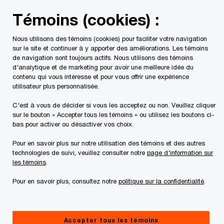
Skip
Skip
Témoins (cookies) :
to
to
content
footer
Nous utilisons des témoins (cookies) pour faciliter votre navigation
PwC Canada
Contacts
Ernie J. Hudson
sur le site et continuer à y apporter des améliorations. Les témoins
de navigation sont toujours actifs. Nous utilisons des témoins
d'analytique et de marketing pour avoir une meilleure idée du
Ernie Hudson
contenu qui vous intéresse et pour vous offrir une expérience
utilisateur plus personnalisée.
Directeur, Services-clients, PwC Canada
C'est à vous de décider si vous les acceptez ou non. Veuillez cliquer
sur le bouton « Accepter tous les témoins » ou utilisez les boutons ci-
Ernie Hudson est directeur, Services-clients au
bas pour activer ou désactiver vos choix.
sein du groupe Prospection et gestion de la
Pour en savoir plus sur notre utilisation des témoins et des autres
relation client de PricewaterhouseCoopers
technologies de suivi, veuillez consulter notre
page d'information sur
Canada à Toronto.
les témoins
.
Pour en savoir plus, consultez notre
politique sur la confidentialité
.
Bien qu’il se spécialise d'abord dans la prestation
de services fiscaux, M. Hudson prend également
part à la recherche active d'occasions d'affaires
Accepter tous les témoins