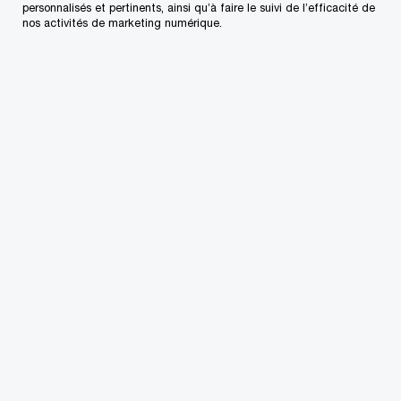
personnalisés et pertinents, ainsi qu’à faire le suivi de l’efficacité de
Tél. :
+1 416 869 2450
nos activités de marketing numérique.
Courriel
Éducation
Carleton University
Conjuguons expertise et tech
pour vous permettre
de propulser
vos idées, vos actions et vos résultats
Découvrez comment
Suivre PwC Canada