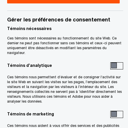
pour tous les groupes de services.
Gérer les préférences de consentement
Durant 10 ans, il a occupé divers postes au sein
Témoins nécessaires
d’une entreprise internationale spécialisée dans la
Ces témoins sont nécessaires au fonctionnement du site Web. Ce
technologie, consacrant les quatre dernières
dernier ne peut pas fonctionner sans ces témoins et ceux-ci peuvent
années à la prospection auprès d’importantes
uniquement être désactivés en modifiant les paramètres du
navigateur.
sociétés de la grande région de Toronto.
Témoins d’analytique
M. Hudson a obtenu un baccalauréat en biologie
Ces témoins nous permettent d’évaluer et de consigner l’activité sur
et un baccalauréat en sciences spécialisé en
le site Web en suivant les visites sur les pages, l’emplacement des
visiteurs et la navigation par les visiteurs à l’intérieur du site. Les
psychologie de la Carleton University d‘Ottawa.
renseignements collectés ne servent pas à ’identifier directement les
visiteurs. Nous utilisons ces témoins et Adobe pour nous aider à
analyser les données.
Témoins de marketing
Coordonnées
Ces témoins nous aident à vous offrir des services et des publicités