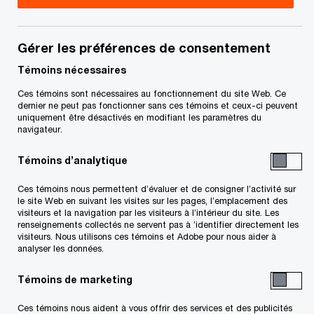
mobilisation de capitaux, PwC Canada
Derek est associé au sein de l’équipe Projets
Gérer les préférences de consentement
d’investissement et infrastructures du groupe
Témoins nécessaires
Transactions, spécialisé dans la transition
Ces témoins sont nécessaires au fonctionnement du site Web. Ce
énergétique et dans les services-conseils en
dernier ne peut pas fonctionner sans ces témoins et ceux-ci peuvent
uniquement être désactivés en modifiant les paramètres du
fusions-acquisitions, la mobilisation de capitaux
navigateur.
dans le secteur des services publics, et dans la
Témoins d’analytique
prestation de services aux sociétés de
production d’énergie propre et renouvelable.
Ces témoins nous permettent d’évaluer et de consigner l’activité sur
le site Web en suivant les visites sur les pages, l’emplacement des
visiteurs et la navigation par les visiteurs à l’intérieur du site. Les
renseignements collectés ne servent pas à ’identifier directement les
Il a plus de 16 ans d’expérience dans le secteur de
visiteurs. Nous utilisons ces témoins et Adobe pour nous aider à
l’énergie et des services publics, notamment en
analyser les données.
tant que conseiller principal dans le cadre de
Témoins de marketing
plusieurs fusions et acquisitions transfrontalières,
Ces témoins nous aident à vous offrir des services et des publicités
de transactions relatives à des installations de