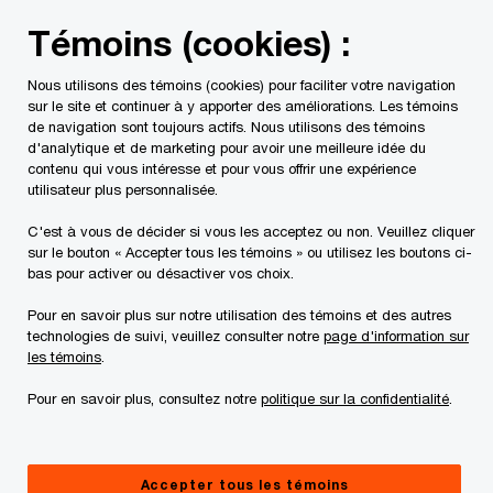
Skip
Skip
Témoins (cookies) :
to
to
content
footer
Nous utilisons des témoins (cookies) pour faciliter votre navigation
PwC Canada
Contacts
Derek Chu
sur le site et continuer à y apporter des améliorations. Les témoins
de navigation sont toujours actifs. Nous utilisons des témoins
d'analytique et de marketing pour avoir une meilleure idée du
contenu qui vous intéresse et pour vous offrir une expérience
utilisateur plus personnalisée.
C'est à vous de décider si vous les acceptez ou non. Veuillez cliquer
sur le bouton « Accepter tous les témoins » ou utilisez les boutons ci-
bas pour activer ou désactiver vos choix.
Pour en savoir plus sur notre utilisation des témoins et des autres
technologies de suivi, veuillez consulter notre
page d'information sur
les témoins
.
Pour en savoir plus, consultez notre
politique sur la confidentialité
.
Derek Chu
Associé, Transition énergétique, fusions et acquisitions et
Accepter tous les témoins