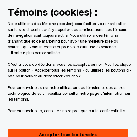
Skip
Skip
Témoins (cookies) :
to
to
content
footer
Nous utilisons des témoins (cookies) pour faciliter votre navigation
PwC Canada
Contacts
Debra F. Baker
sur le site et continuer à y apporter des améliorations. Les témoins
de navigation sont toujours actifs. Nous utilisons des témoins
d'analytique et de marketing pour avoir une meilleure idée du
contenu qui vous intéresse et pour vous offrir une expérience
utilisateur plus personnalisée.
C'est à vous de décider si vous les acceptez ou non. Veuillez cliquer
sur le bouton « Accepter tous les témoins » ou utilisez les boutons ci-
bas pour activer ou désactiver vos choix.
Pour en savoir plus sur notre utilisation des témoins et des autres
technologies de suivi, veuillez consulter notre
page d'information sur
les témoins
.
Pour en savoir plus, consultez notre
politique sur la confidentialité
.
Debra F. Baker
Leader, Expérience employés, Services fiscaux, PwC Canada
Accepter tous les témoins