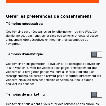
Debra Baker est associée aux Services fiscaux de
PwC Canada à Toronto. Elle est également la
Gérer les préférences de consentement
leader, Expérience employés, Services fiscaux du
Témoins nécessaires
cabinet.
Ces témoins sont nécessaires au fonctionnement du site Web. Ce
dernier ne peut pas fonctionner sans ces témoins et ceux-ci peuvent
uniquement être désactivés en modifiant les paramètres du
Debra est associée à l’unité d’affaires Services
navigateur.
fiscaux aux États-Unis et a été leader nationale
Témoins d’analytique
de cette même unité pendant une dizaine
Ces témoins nous permettent d’évaluer et de consigner l’activité sur
d’années. Avant de s’installer à Toronto en 2005,
le site Web en suivant les visites sur les pages, l’emplacement des
elle a travaillé pendant plus de huit ans au bureau
visiteurs et la navigation par les visiteurs à l’intérieur du site. Les
renseignements collectés ne servent pas à ’identifier directement les
de PwC à New York. Forte de plus de 30 années
visiteurs. Nous utilisons ces témoins et Adobe pour nous aider à
analyser les données.
d’expérience en fiscalité, Debra offre à ses clients
des conseils concernant les incidences fiscales
Témoins de marketing
(fédérales et d’État) des fusions et acquisitions,
Ces témoins nous aident à vous offrir des services et des publicités