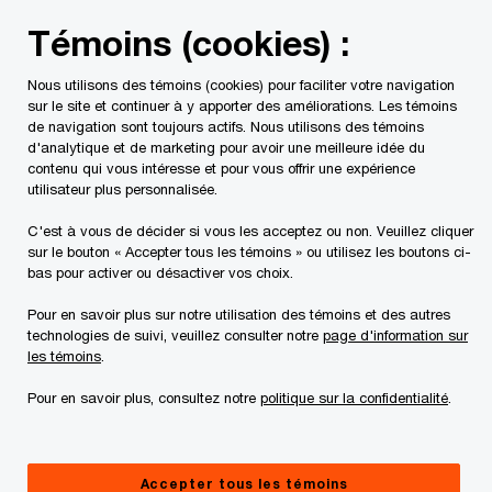
Skip
Skip
Témoins (cookies) :
to
to
content
footer
Nous utilisons des témoins (cookies) pour faciliter votre navigation
PwC Canada
Contacts
Chirag Shah
sur le site et continuer à y apporter des améliorations. Les témoins
de navigation sont toujours actifs. Nous utilisons des témoins
d'analytique et de marketing pour avoir une meilleure idée du
contenu qui vous intéresse et pour vous offrir une expérience
utilisateur plus personnalisée.
C'est à vous de décider si vous les acceptez ou non. Veuillez cliquer
sur le bouton « Accepter tous les témoins » ou utilisez les boutons ci-
bas pour activer ou désactiver vos choix.
Pour en savoir plus sur notre utilisation des témoins et des autres
technologies de suivi, veuillez consulter notre
page d'information sur
les témoins
.
Pour en savoir plus, consultez notre
politique sur la confidentialité
.
Chirag Shah
Associé, PwC Canada
Accepter tous les témoins