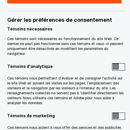
Chirag Shah est associé au sein des Services de
vérification et de certification de
Gérer les préférences de consentement
PricewaterhouseCoopers à London.
Témoins nécessaires
Ces témoins sont nécessaires au fonctionnement du site Web. Ce
dernier ne peut pas fonctionner sans ces témoins et ceux-ci peuvent
M. Shah offre des services à un large éventail de
uniquement être désactivés en modifiant les paramètres du
sociétés ouvertes et fermées provenant de divers
navigateur.
secteurs : technologie, sciences de la vie,
Témoins d’analytique
services financiers et éducation. Il a fourni des
Ces témoins nous permettent d’évaluer et de consigner l’activité sur
services qui sortent du cadre de la vérification,
le site Web en suivant les visites sur les pages, l’emplacement des
notamment des services liés à des appels publics
visiteurs et la navigation par les visiteurs à l’intérieur du site. Les
renseignements collectés ne servent pas à ’identifier directement les
à l’épargne et à des acquisitions. Il a également
visiteurs. Nous utilisons ces témoins et Adobe pour nous aider à
analyser les données.
offert un soutien en matière de contrôle diligent.
Témoins de marketing
Il se spécialise actuellement dans les secteurs de
Ces témoins nous aident à vous offrir des services et des publicités