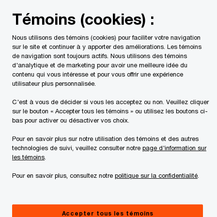
Skip
Skip
Témoins (cookies) :
to
to
content
footer
Nous utilisons des témoins (cookies) pour faciliter votre navigation
PwC Canada
Contacts
Camille Bellon
sur le site et continuer à y apporter des améliorations. Les témoins
de navigation sont toujours actifs. Nous utilisons des témoins
d'analytique et de marketing pour avoir une meilleure idée du
Camille Bellon
contenu qui vous intéresse et pour vous offrir une expérience
utilisateur plus personnalisée.
, PwC Canada
C'est à vous de décider si vous les acceptez ou non. Veuillez cliquer
sur le bouton « Accepter tous les témoins » ou utilisez les boutons ci-
bas pour activer ou désactiver vos choix.
Coordonnées
Pour en savoir plus sur notre utilisation des témoins et des autres
technologies de suivi, veuillez consulter notre
page d'information sur
Tél. :
+1 514 205 5001 ext 5450
les témoins
.
Courriel
Pour en savoir plus, consultez notre
politique sur la confidentialité
.
Accepter tous les témoins