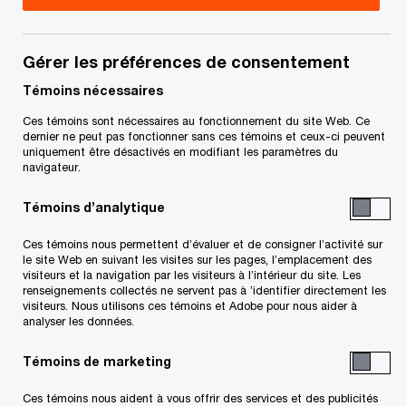
Conjuguons expertise et tech
pour vous permettre
de propulser
Gérer les préférences de consentement
vos idées, vos actions et vos résultats
Témoins nécessaires
Découvrez comment
Ces témoins sont nécessaires au fonctionnement du site Web. Ce
Suivre PwC Canada
dernier ne peut pas fonctionner sans ces témoins et ceux-ci peuvent
uniquement être désactivés en modifiant les paramètres du
navigateur.
Témoins d’analytique
Ces témoins nous permettent d’évaluer et de consigner l’activité sur
le site Web en suivant les visites sur les pages, l’emplacement des
Contactez-nous
visiteurs et la navigation par les visiteurs à l’intérieur du site. Les
renseignements collectés ne servent pas à ’identifier directement les
Nos bureaux au Canada
visiteurs. Nous utilisons ces témoins et Adobe pour nous aider à
analyser les données.
Personnalisez votre profil
Témoins de marketing
Centre de presse
Ces témoins nous aident à vous offrir des services et des publicités