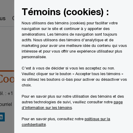
Canada
FR
Témoins (cookies) :
Recherche
us
Carrières
Nous utilisons des témoins (cookies) pour faciliter votre
navigation sur le site et continuer à y apporter des
améliorations. Les témoins de navigation sont toujours
actifs. Nous utilisons des témoins d'analytique et de
marketing pour avoir une meilleure idée du contenu qui vous
intéresse et pour vous offrir une expérience utilisateur plus
personnalisée.
C'est à vous de décider si vous les acceptez ou non.
Veuillez cliquer sur le bouton « Accepter tous les témoins »
Coordonnées
ou utilisez les boutons ci-bas pour activer ou désactiver vos
choix.
l. :
+1 416 941-8383
Pour en savoir plus sur notre utilisation des témoins et des
autres technologies de suivi, veuillez consulter notre
page
urriel
d'information sur les témoins
.
inkedIn
Pour en savoir plus, consultez notre
politique sur la
confidentialité
.