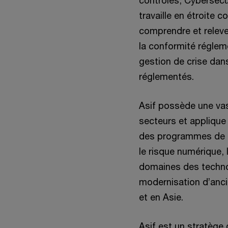
contrôles, Cybersécu
travaille en étroite c
comprendre et relever
la conformité régleme
gestion de crise dan
réglementés.
Asif possède une va
secteurs et applique
des programmes de t
le risque numérique, 
domaines des techno
modernisation d’anc
et en Asie.
Asif est un stratège