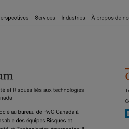
erspectives
Services
Industries
À propos de no
yum
té et Risques liés aux technologies
Té
anada
Co
ocié au bureau de PwC Canada à
L
onsable des équipes Risques et