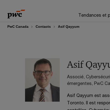
Skip
Skip
to
to
Tendances et p
content
footer
PwC Canada
Contacts
Asif Qayyum
Asif Qay
Associé, Cybersécuri
émergentes, PwC C
Asif Qayyum est ass
Toronto. Il est resp