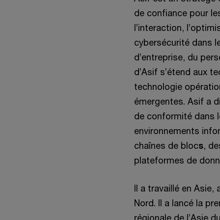
de confiance pour le
l’interaction, l’optim
cybersécurité dans le
d’entreprise, du per
d’Asif s’étend aux tec
technologie opératio
émergentes. Asif a d
de conformité dans l
environnements infon
chaînes de bloc
s
, d
plateformes de donn
Il a travaillé en Asi
Nord. Il a lancé la p
régionale de l’Asie d