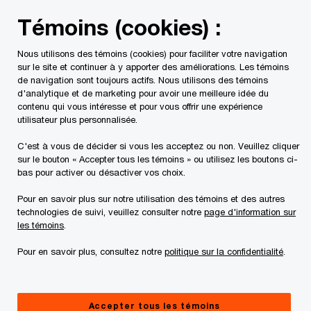
Skip
Skip
Témoins (cookies) :
to
to
content
footer
Nous utilisons des témoins (cookies) pour faciliter votre navigation
PwC Canada
Contacts
Asako Kitamura-Redman
sur le site et continuer à y apporter des améliorations. Les témoins
de navigation sont toujours actifs. Nous utilisons des témoins
d'analytique et de marketing pour avoir une meilleure idée du
contenu qui vous intéresse et pour vous offrir une expérience
utilisateur plus personnalisée.
C'est à vous de décider si vous les acceptez ou non. Veuillez cliquer
sur le bouton « Accepter tous les témoins » ou utilisez les boutons ci-
bas pour activer ou désactiver vos choix.
Pour en savoir plus sur notre utilisation des témoins et des autres
technologies de suivi, veuillez consulter notre
page d'information sur
les témoins
.
Pour en savoir plus, consultez notre
politique sur la confidentialité
.
Asako Kitamura-Redman
Associée , PwC Canada
Accepter tous les témoins