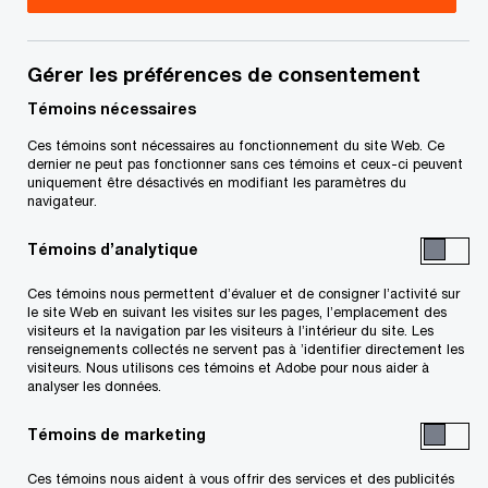
Gérer les préférences de consentement
Coordonnées
Témoins nécessaires
Tél. :
+1 604 806 7101
Ces témoins sont nécessaires au fonctionnement du site Web. Ce
Courriel
dernier ne peut pas fonctionner sans ces témoins et ceux-ci peuvent
uniquement être désactivés en modifiant les paramètres du
navigateur.
Témoins d’analytique
Ces témoins nous permettent d’évaluer et de consigner l’activité sur
le site Web en suivant les visites sur les pages, l’emplacement des
visiteurs et la navigation par les visiteurs à l’intérieur du site. Les
Conjuguons expertise et tech
pour vous permettre
de propulser
renseignements collectés ne servent pas à ’identifier directement les
vos idées, vos actions et vos résultats
visiteurs. Nous utilisons ces témoins et Adobe pour nous aider à
Découvrez comment
analyser les données.
Suivre PwC Canada
Témoins de marketing
Ces témoins nous aident à vous offrir des services et des publicités