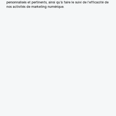
personnalisés et pertinents, ainsi qu’à faire le suivi de l’efficacité de
nos activités de marketing numérique.
Contactez-nous
Nos bureaux au Canada
Personnalisez votre profil
Centre de presse
L’approvisionnement chez PwC
Plan du site