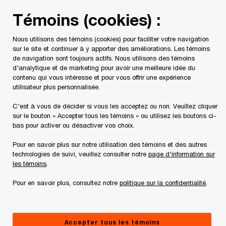
Skip
Skip
Témoins (cookies) :
to
to
content
footer
Nous utilisons des témoins (cookies) pour faciliter votre navigation
PwC Canada
Contacts
Arif Manji
sur le site et continuer à y apporter des améliorations. Les témoins
de navigation sont toujours actifs. Nous utilisons des témoins
d'analytique et de marketing pour avoir une meilleure idée du
contenu qui vous intéresse et pour vous offrir une expérience
utilisateur plus personnalisée.
C'est à vous de décider si vous les acceptez ou non. Veuillez cliquer
sur le bouton « Accepter tous les témoins » ou utilisez les boutons ci-
bas pour activer ou désactiver vos choix.
Pour en savoir plus sur notre utilisation des témoins et des autres
technologies de suivi, veuillez consulter notre
page d'information sur
les témoins
.
Pour en savoir plus, consultez notre
politique sur la confidentialité
.
Arif Manji
Leader, Secteur public, Ontario, PwC Canada
Accepter tous les témoins