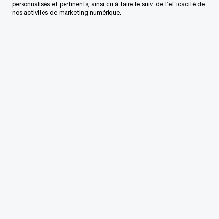
personnalisés et pertinents, ainsi qu’à faire le suivi de l’efficacité de
nos activités de marketing numérique.
Contactez-nous
Nos bureaux au Canada
Personnalisez votre profil
Centre de presse
L’approvisionnement chez PwC
Plan du site