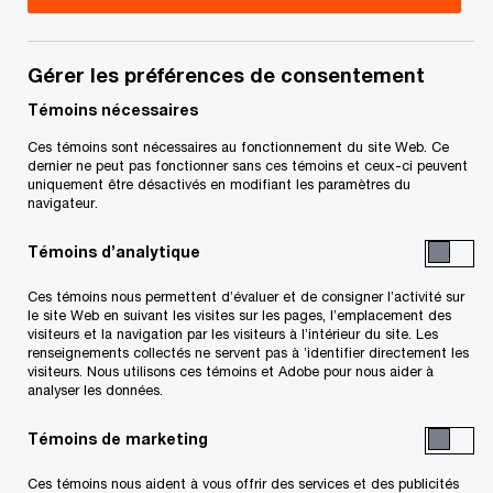
Gérer les préférences de consentement
Coordonnées
Témoins nécessaires
Tél. :
+1 416 869 2397
Ces témoins sont nécessaires au fonctionnement du site Web. Ce
Courriel
dernier ne peut pas fonctionner sans ces témoins et ceux-ci peuvent
uniquement être désactivés en modifiant les paramètres du
navigateur.
Témoins d’analytique
Ces témoins nous permettent d’évaluer et de consigner l’activité sur
le site Web en suivant les visites sur les pages, l’emplacement des
visiteurs et la navigation par les visiteurs à l’intérieur du site. Les
Conjuguons expertise et tech
pour vous permettre
de propulser
renseignements collectés ne servent pas à ’identifier directement les
vos idées, vos actions et vos résultats
visiteurs. Nous utilisons ces témoins et Adobe pour nous aider à
Découvrez comment
analyser les données.
Suivre PwC Canada
Témoins de marketing
Ces témoins nous aident à vous offrir des services et des publicités