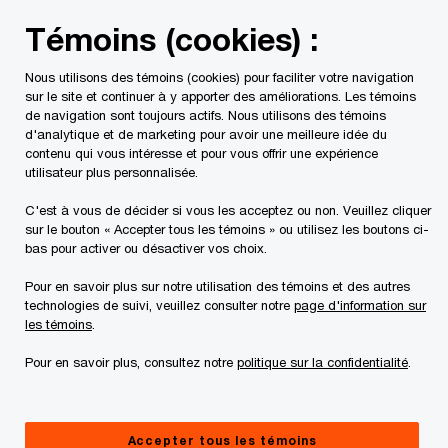
Skip
Skip
Témoins (cookies) :
to
to
content
footer
Nous utilisons des témoins (cookies) pour faciliter votre navigation
PwC Canada
Contacts
Alston Cha | PwC Canada
sur le site et continuer à y apporter des améliorations. Les témoins
de navigation sont toujours actifs. Nous utilisons des témoins
d'analytique et de marketing pour avoir une meilleure idée du
contenu qui vous intéresse et pour vous offrir une expérience
utilisateur plus personnalisée.
C'est à vous de décider si vous les acceptez ou non. Veuillez cliquer
sur le bouton « Accepter tous les témoins » ou utilisez les boutons ci-
bas pour activer ou désactiver vos choix.
Pour en savoir plus sur notre utilisation des témoins et des autres
technologies de suivi, veuillez consulter notre
page d'information sur
les témoins
.
Pour en savoir plus, consultez notre
politique sur la confidentialité
.
Alston Cha
Associé, Conseils en technologie – Secteur public, PwC
Accepter tous les témoins