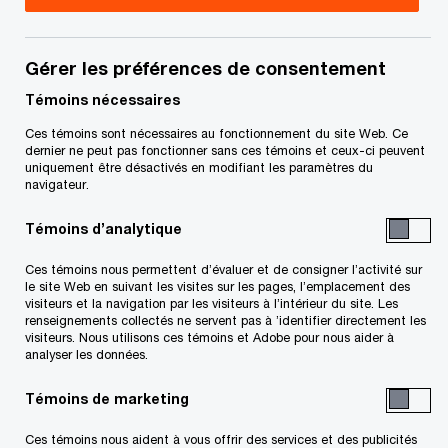
Canada
Alston dirige le groupe Conseils en technologie
Gérer les préférences de consentement
pour le gouvernement albertain et le secteur
Témoins nécessaires
public. Cadre créatif et bon stratège dans le
Ces témoins sont nécessaires au fonctionnement du site Web. Ce
domaine des technologies, il possède plus de 15
dernier ne peut pas fonctionner sans ces témoins et ceux-ci peuvent
uniquement être désactivés en modifiant les paramètres du
ans d’expérience en résolution de problèmes à
navigateur.
l’aide de solutions technologiques. Il a prouvé qu’il
Témoins d’analytique
était un collaborateur de confiance qui travaille
sans relâche à tisser des relations menant à des
Ces témoins nous permettent d’évaluer et de consigner l’activité sur
le site Web en suivant les visites sur les pages, l’emplacement des
missions clients réussies.
visiteurs et la navigation par les visiteurs à l’intérieur du site. Les
renseignements collectés ne servent pas à ’identifier directement les
visiteurs. Nous utilisons ces témoins et Adobe pour nous aider à
Bien que ses clients proviennent des secteurs
analyser les données.
privé et public, Alston s’est spécialisé dans la
Témoins de marketing
maîtrise des particularités du secteur public,
Ces témoins nous aident à vous offrir des services et des publicités
notamment les réseaux municipal et provincial,