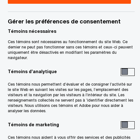
Alina est directrice principale dans le groupe
Services fiscaux de PwC Canada et elle possède
Gérer les préférences de consentement
de l’expérience en conformité fiscale et en
Témoins nécessaires
fusions et acquisitions. Elle aide les clients à
Ces témoins sont nécessaires au fonctionnement du site Web. Ce
dernier ne peut pas fonctionner sans ces témoins et ceux-ci peuvent
naviguer dans un environnement fiscal en
uniquement être désactivés en modifiant les paramètres du
constante évolution, qui devient de plus en plus
navigateur.
complexe et axé sur les données.
Témoins d’analytique
Ces témoins nous permettent d’évaluer et de consigner l’activité sur
Depuis plus de 20 ans, Alina aide des
le site Web en suivant les visites sur les pages, l’emplacement des
multinationales à optimiser leur profil fiscal et fait
visiteurs et la navigation par les visiteurs à l’intérieur du site. Les
renseignements collectés ne servent pas à ’identifier directement les
en sorte que le processus de conformité soit plus
visiteurs. Nous utilisons ces témoins et Adobe pour nous aider à
analyser les données.
simple pour ses clients, afin qu’ils puissent
atteindre plus rapidement les objectifs qui leur
Témoins de marketing
tiennent à cœur.
Ces témoins nous aident à vous offrir des services et des publicités