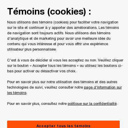
Skip
Skip
Témoins (cookies) :
to
to
content
footer
Nous utilisons des témoins (cookies) pour faciliter votre navigation
PwC Canada
Contacts
Alina Achy
sur le site et continuer à y apporter des améliorations. Les témoins
de navigation sont toujours actifs. Nous utilisons des témoins
d'analytique et de marketing pour avoir une meilleure idée du
contenu qui vous intéresse et pour vous offrir une expérience
utilisateur plus personnalisée.
C'est à vous de décider si vous les acceptez ou non. Veuillez cliquer
sur le bouton « Accepter tous les témoins » ou utilisez les boutons ci-
bas pour activer ou désactiver vos choix.
Pour en savoir plus sur notre utilisation des témoins et des autres
technologies de suivi, veuillez consulter notre
page d'information sur
les témoins
.
Pour en savoir plus, consultez notre
politique sur la confidentialité
.
Alina Achy
Associée, Services fiscaux, PwC Canada
Accepter tous les témoins