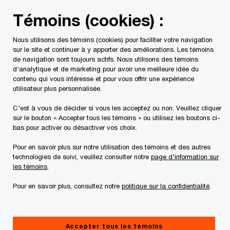
Skip
Skip
Témoins (cookies) :
to
to
content
footer
Nous utilisons des témoins (cookies) pour faciliter votre navigation
PwC Canada
À propos de PwC
Alumni de PwC Canada
sur le site et continuer à y apporter des améliorations. Les témoins
de navigation sont toujours actifs. Nous utilisons des témoins
d'analytique et de marketing pour avoir une meilleure idée du
Alumni Boomerang
contenu qui vous intéresse et pour vous offrir une expérience
utilisateur plus personnalisée.
Retour créatif d’André
C'est à vous de décider si vous les acceptez ou non. Veuillez cliquer
Kassermelli chez PwC Canada
sur le bouton « Accepter tous les témoins » ou utilisez les boutons ci-
bas pour activer ou désactiver vos choix.
Pour en savoir plus sur notre utilisation des témoins et des autres
technologies de suivi, veuillez consulter notre
page d'information sur
les témoins
.
Pour en savoir plus, consultez notre
politique sur la confidentialité
.
Accepter tous les témoins