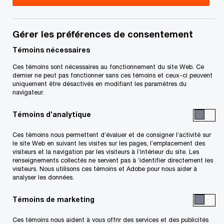
Gérer les préférences de consentement
Témoins nécessaires
Ces témoins sont nécessaires au fonctionnement du site Web. Ce
dernier ne peut pas fonctionner sans ces témoins et ceux-ci peuvent
uniquement être désactivés en modifiant les paramètres du
navigateur.
André Kassermelli
, directeur, Production vidéo,
PwC Canada
Témoins d’analytique
« Les relations sont essentielles dans le
Ces témoins nous permettent d’évaluer et de consigner l’activité sur
monde professionnel, et elles continuent
le site Web en suivant les visites sur les pages, l’emplacement des
visiteurs et la navigation par les visiteurs à l’intérieur du site. Les
d’ouvrir des portes longtemps après un
renseignements collectés ne servent pas à ’identifier directement les
départ. »
visiteurs. Nous utilisons ces témoins et Adobe pour nous aider à
analyser les données.
Témoins de marketing
Ces témoins nous aident à vous offrir des services et des publicités