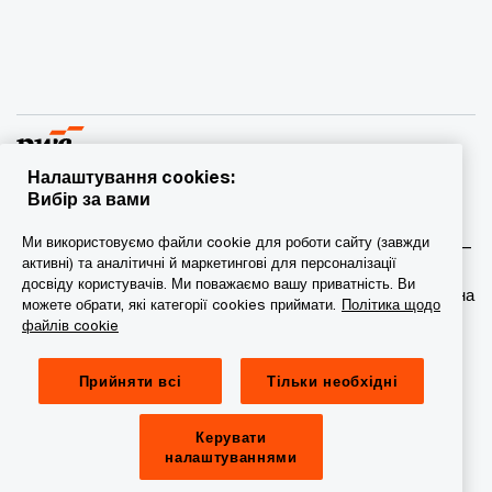
Налаштування cookies:
Вибір за вами
© 2015 - 2026 PwC. Всі права захищені. PwC – це фірма-
Ми використовуємо файли cookie для роботи сайту (завжди
учасник/фірми-учасниці мережі PwC, а в деяких випадках –
активні) та аналітичні й маркетингові для персоналізації
міжнародна мережа PwC. Кожна фірма мережі є
досвіду користувачів. Ми поважаємо вашу приватність. Ви
самостійною юридичною особою. Докладніша інформація на
можете обрати, які категорії cookies приймати.
Політика щодо
веб-сторінці www.pwc.com/structure.
файлів cookie
Конфіденційність
Прийняти всі
Тільки необхідні
Сookie-файли
Керувати
Обмеження юридичної відповідальності
налаштуваннями
Провайдер сайту