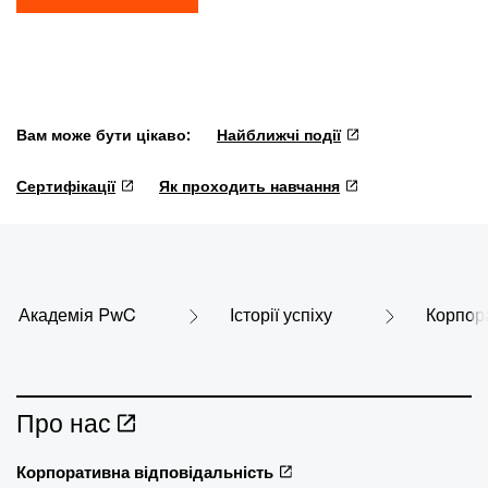
Вам може бути цікаво:
Найближчі події
Сертифікації
Як проходить навчання
Академія PwC
Історії успіху
Корпора
Про нас
Корпоративна відповідальність