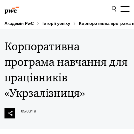
Skip
Skip
to
to
content
footer
Академія PwC
Історії успіху
Корпоративна програма н
Корпоративна
програма навчання для
працівників
«Укрзалізниця»
05/03/19