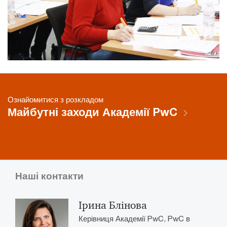
Ознайомитися з розкладом
Майбутні заходи Академії PwC
Наші контакти
Ірина Блінова
Керівниця Академії PwC, PwC в