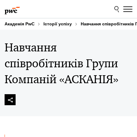
Skip
Skip
to
to
content
footer
Академія PwC
Історії успіху
Навчання співробітників
Навчання
співробітників Групи
Компаній «АСКАНІЯ»