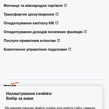
Митниця та міжнародна торгівля
Трансфертне ціноутворення
Оподаткування капіталу КІК
Оподаткування доходів іноземних фахівців
Послуги приватним клієнтам
Комплексне управління податками
Налаштування cookies:
Вибір за вами
© 2015 - 2026 PwC. Всі права захищені. PwC – це фірма-
Ми використовуємо файли cookie для роботи сайту (завжди
учасник/фірми-учасниці мережі PwC, а в деяких випадках –