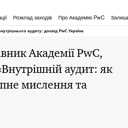
ції
Розклад заходів
Про Академію PwC
Залиши
внутрішнього аудиту: досвід PwC Україна
івник Академії PwC,
«Внутрішній аудит: як
пне мислення та