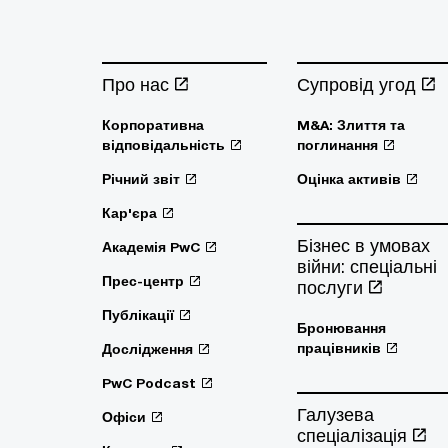
Про нас
Супровід угод
Корпоративна
M&A: Злиття та
відповідальність
поглинання
Річний звіт
Оцінка активів
Кар'єра
Бізнес в умовах
Академія PwC
війни: спеціальні
Прес-центр
послуги
Публікації
Бронювання
працівників
Дослідження
PwC Podcast
Галузева
Офіси
спеціалізація