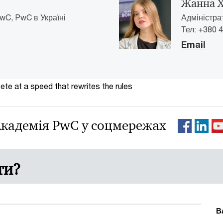
Жанна 
wC, PwC в Україні
Адміністра
Тел: +380 4
Email
te at a speed that rewrites the rules
кадемія PwC у соцмережах
ти?
В