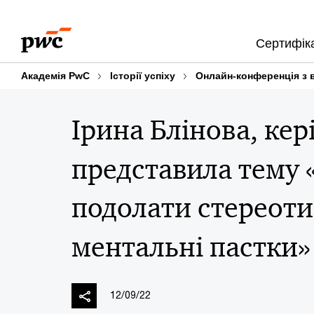
Skip
Skip
to
to
Сертифіка
content
footer
Академія PwC
Історії успіху
Онлайн-конференція з 
Ірина Блінова, кер
представила тему 
подолати стереоти
ментальні пастки»
12/09/22