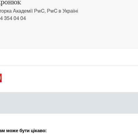
Хронюк
торка Академії PwC, PwC в Україні
4 354 04 04
ам може бути цікаво: