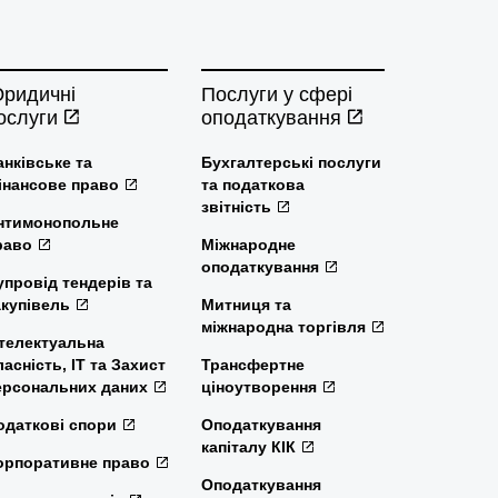
ридичні
Послуги у сфері
ослуги
оподаткування
анківське та
Бухгалтерські послуги
інансове право
та податкова
звітність
нтимонопольне
раво
Міжнародне
оподаткування
упровід тендерів та
акупівель
Митниця та
міжнародна торгівля
нтелектуальна
ласність, ІТ та Захист
Трансфертне
ерсональних даних
ціноутворення
одаткові спори
Оподаткування
капіталу КІК
орпоративне право
Оподаткування