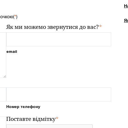
Н
рочкою(
*
)
Я
*
Як ми можемо звернутися до вас?
email
Номер телефону
*
Поставте відмітку