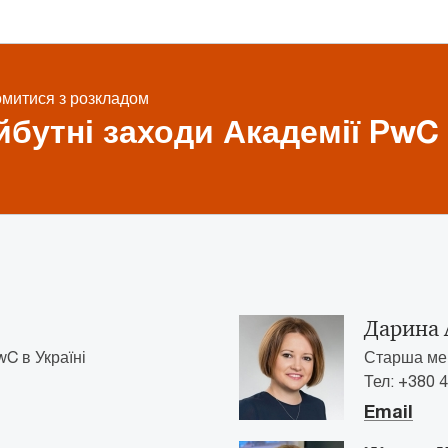
митися з розкладом
бутні заходи Академії PwC
Дарина 
C в Україні
Старша мен
Тел: +380 4
Email