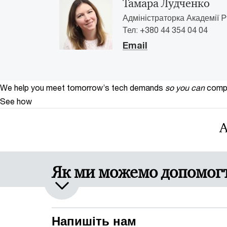
Тамара Лудченко
Адміністраторка Академії P
Тел: +380 44 354 04 04
Email
We help you meet tomorrow’s tech demands
so you can
compe
See how
А
Як ми можемо допомог
Напишіть нам