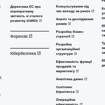
Р
Консультування під
Директива ЄС про
К
час виходу на ринок
корпоративну
у
звітність зі сталого
к
Аналіз та дослідження
розвитку (CSRD)
ринків
Ю
с
Розробка бізнес-
т
Форензік
стратегії
Т
Розробка
і
організаційної
Кібербезпека
з
структури
Ю
Ефективність функції
д
продажів та
маркетингу
Аналітика даних
Customer
Experience
Операційна
ефективність