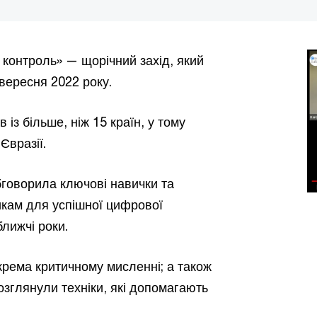
 контроль» — щорічний захід, який
 вересня 2022 року.
 із більше, ніж 15 країн, у тому
Євразії.
бговорила ключові навички та
никам для успішної цифрової
ближчі роки.
крема критичному мисленні; а також
озглянули техніки, які допомагають