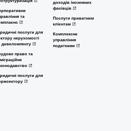
еструктуризація
доходів іноземних
фахівців
орпоративне
правління та
Послуги приватним
омплаєнс
клієнтам
ридичні послуги для
Комплексне
ектору нерухомості
управління
а девеломпенту
податками
рудове право та
мміграційне
аконодавство
ридичні послуги для
ержсектору