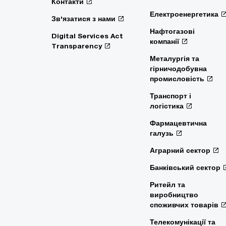
Контакти
Електроенергетика
Зв'язатися з нами
Нафтогазові
Digital Services Act
компанії
Transparency
Металургія та
гірничодобувна
промисловість
Транспорт і
логістика
Фармацевтична
галузь
Аграрний сектор
Банківський сектор
Ритейл та
виробництво
споживчих товарів
Телекомунікації та