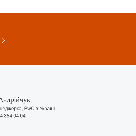
Андрійчук
еджерка, PwC в Україні
4 354 04 04