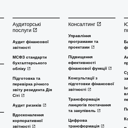
Аудиторські
Консалтинг
Ю
послуги
п
Управління
програмами та
Аудит фінансової
Б
проектами
звітності
ф
Підвищення
МСФЗ стандарти
А
ефективності
бухгалтерського
п
фінансової функції
обліку
С
Консультації з
Підготовка та
з
підготовки фінансової
перевірка річного
І
звітності
звіту резидента Дія
в
Сіті
Трансформація
п
ланцюгів постачання
Аудит ризиків
П
та закупівель
Вдосконалення
К
Цифрова
корпоративної
трансформація
звітності