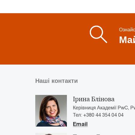
Ознайо
Май
Наші контакти
Ірина Блінова
Керівниця Академії PwC, Pw
Тел: +380 44 354 04 04
Email