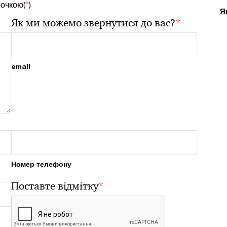
рочкою(
*
)
Я
*
Як ми можемо звернутися до вас?
email
Номер телефону
*
Поставте відмітку