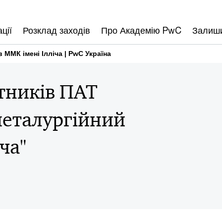
ції
Розклад заходів
Про Академію PwC
Залиши
 ММК імені Ілліча | PwC Україна
тників ПАТ
металургійний
ча"