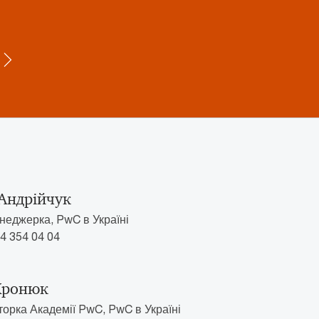
Андрійчук
еджерка, PwC в Україні
4 354 04 04
Хронюк
торка Академії PwC, PwC в Україні