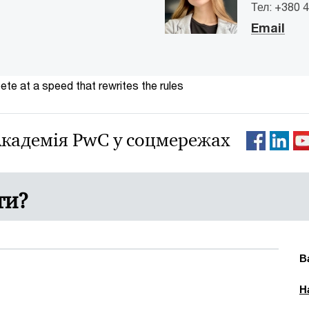
Тел: +380 4
Email
te at a speed that rewrites the rules
кадемія PwC у соцмережах
ти?
В
Н