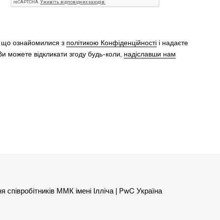
, що ознайомилися з
політикою Конфіденційності
і надаєте
и можете відкликати згоду будь-коли,
надіславши нам
я співробітників ММК імені Ілліча | PwC Україна