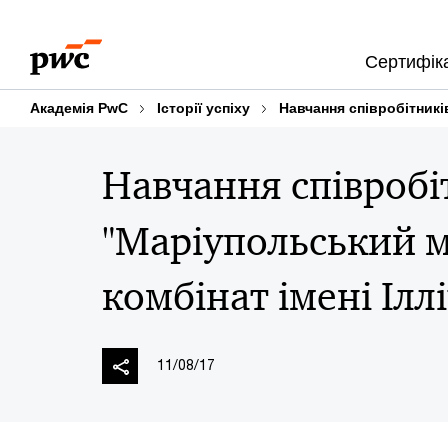
Skip
Skip
to
to
Сертифіка
content
footer
Академія PwC
Історії успіху
Навчання співробітників
Навчання співробі
"Маріупольський 
комбінат імені Іллі
11/08/17