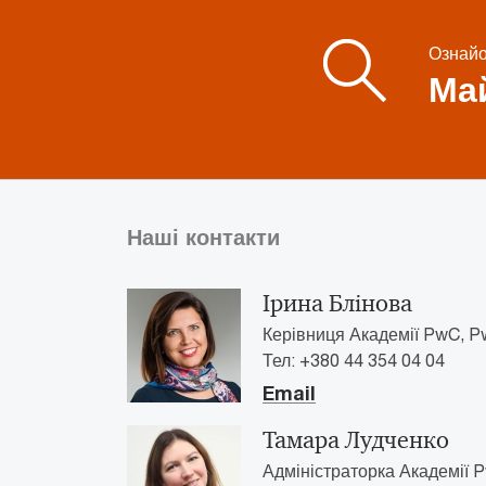
Ознайо
Май
Наші контакти
Ірина Блінова
Керівниця Академії PwC, Pw
Тел: +380 44 354 04 04
Email
Тамара Лудченко
Адміністраторка Академії P