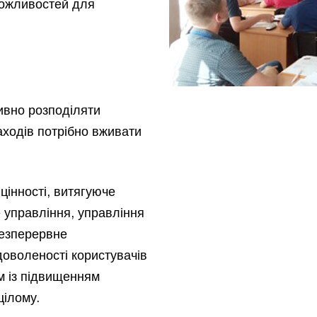
ожливостей для
ивно розподіляти
заходів потрібно вживати
цінності, витягуюче
е управління, управління
безперервне
доволеності користувачів
ом із підвищенням
цілому.