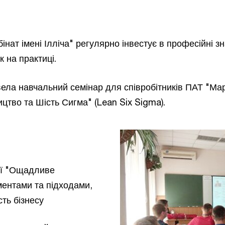
ат імені Ілліча" регулярно інвестує в професійні зна
 на практиці.
ела навчальний семінар для співробітників ПАТ "Мар
цтво та Шість Сигма" (Lean Six Sigma).
ії "Ощадливе
ментами та підходами,
ть бізнесу