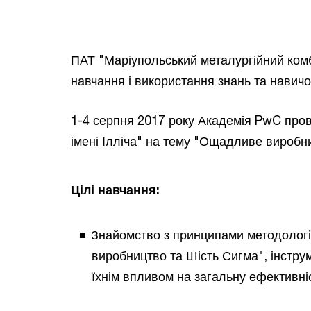
ПАТ "Маріупольський металургійний комбін
навчання і використання знань та навичок
1-4 серпня 2017 року Академія PwC пров
імені Ілліча" на тему "Ощадливе виробни
Цілі навчання:
Знайомство з принципами методолог
виробництво та Шість Сигма", інстру
їхнім впливом на загальну ефективніс