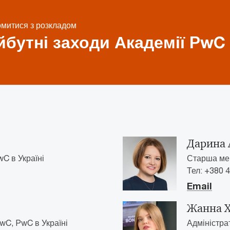
митися з розкладом
бутні заходи Академії PwC
Дарина 
C в Україні
Старша мен
Тел: +380 4
Email
Жанна 
wC, PwC в Україні
Адміністра