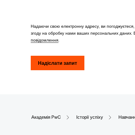
Надаючи свою електронну адресу, ви погоджуєтеся
згоду на обробку нами ваших персональних даних. В
повідомлення
.
Надіслати запит
Академія PwC
Історії успіху
Навчанн