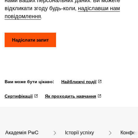
нами ваших персональних даних. Ви можете
відкликати згоду будь-коли,
надіславши нам
повідомлення
.
Надіслати запит
Вам може бути цікаво:
Найближчі події
Сертифікації
Як проходить навчання
Академія PwC
Історії успіху
Конфере