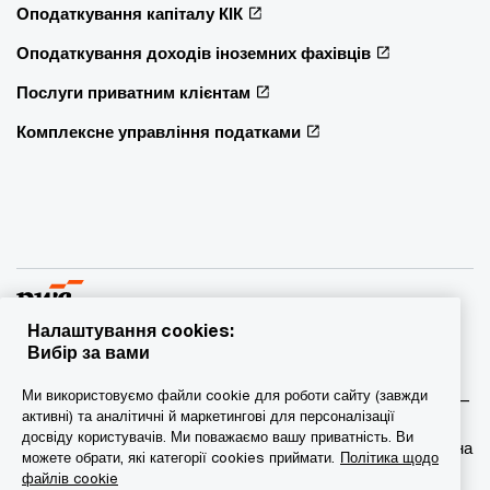
Оподаткування капіталу КІК
Оподаткування доходів іноземних фахівців
Послуги приватним клієнтам
Комплексне управління податками
Налаштування cookies:
Вибір за вами
© 2015 - 2026 PwC. Всі права захищені. PwC – це фірма-
Ми використовуємо файли cookie для роботи сайту (завжди
учасник/фірми-учасниці мережі PwC, а в деяких випадках –
активні) та аналітичні й маркетингові для персоналізації
міжнародна мережа PwC. Кожна фірма мережі є
досвіду користувачів. Ми поважаємо вашу приватність. Ви
самостійною юридичною особою. Докладніша інформація на
можете обрати, які категорії cookies приймати.
Політика щодо
веб-сторінці www.pwc.com/structure.
файлів cookie