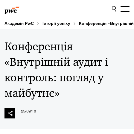
Skip
Skip
to
to
content
footer
Академія PwC
Історії успіху
Конференція «Внутрішній 
Конференція
«Внутрішній аудит і
контроль: погляд у
майбутнє»
25/09/18