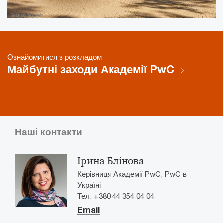
Ознайомитися з розкладом
Майбутні заходи Академії PwC
Наші контакти
Ірина Блінова
Керівниця Академії PwC, PwC в
Україні
Тел: +380 44 354 04 04
Email