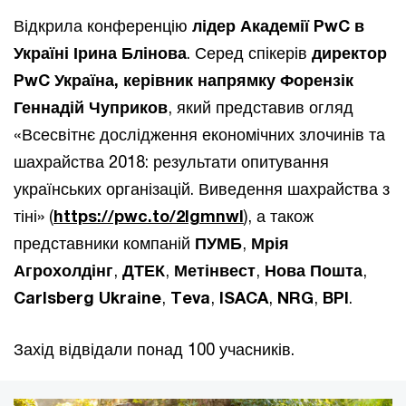
Відкрила конференцію
лідер Академії PwC в
Україні Ірина Блінова
. Серед спікерів
директор
PwC Україна, керівник напрямку Форензік
Геннадій Чуприков
, який представив огляд
«Всесвітнє дослідження економічних злочинів та
шахрайства 2018: результати опитування
українських організацій. Виведення шахрайства з
тіні» (
https://pwc.to/2IgmnwI
), а також
представники компаній
ПУМБ
,
Мрія
Агрохолдінг
,
ДТЕК
,
Метінвест
,
Нова Пошта
,
Carlsberg Ukraine
,
Teva
,
ISACA
,
NRG
,
BPI
.
Захід відвідали понад 100 учасників.