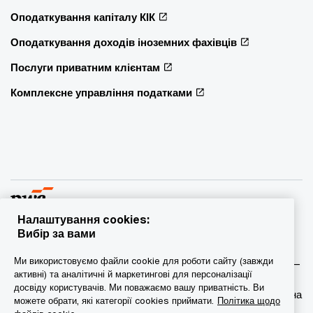
Оподаткування капіталу КІК
Оподаткування доходів іноземних фахівців
Послуги приватним клієнтам
Комплексне управління податками
Налаштування cookies:
Вибір за вами
© 2015 - 2026 PwC. Всі права захищені. PwC – це фірма-
Ми використовуємо файли cookie для роботи сайту (завжди
учасник/фірми-учасниці мережі PwC, а в деяких випадках –
активні) та аналітичні й маркетингові для персоналізації
міжнародна мережа PwC. Кожна фірма мережі є
досвіду користувачів. Ми поважаємо вашу приватність. Ви
самостійною юридичною особою. Докладніша інформація на
можете обрати, які категорії cookies приймати.
Політика щодо
веб-сторінці www.pwc.com/structure.