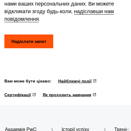
нами ваших персональних даних. Ви можете
відкликати згоду будь-коли,
надіславши нам
повідомлення
.
Надіслати запит
Вам може бути цікаво:
Найближчі події
Сертифікації
Як проходить навчання
Академія PwC
Історії успіху
Тренінг