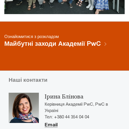
Ознайомитися з розкладом
Майбутні заходи Академії PwC
Наші контакти
Ірина Блінова
Керівниця Академії PwC, PwC в
Україні
Тел: +380 44 354 04 04
Email