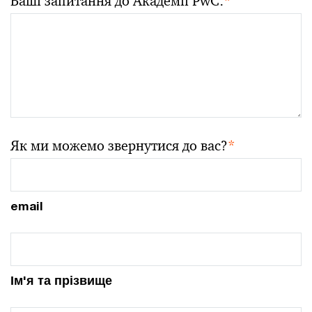
Ваші запитання до Академії PwC:
*
Як ми можемо звернутися до вас?
*
email
Ім'я та прізвище