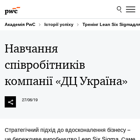
Skip
Skip
to
to
content
footer
Академія PwC
Історії успіху
Тренінг Lean Six Sigmaдл
Навчання
співробітників
компанії «ДЦ Україна»
27/06/19
Стратегічний підхід до вдосконалення бізнесу –
це бережливе виробництво Lean Six Sigma. Саме