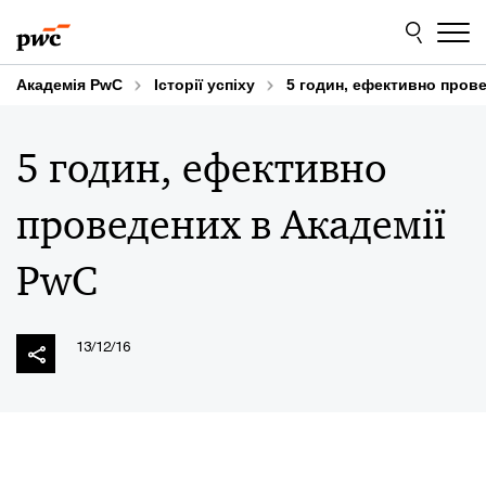
Skip
Skip
to
to
content
footer
Академія PwC
Історії успіху
5 годин, ефективно пров
5 годин, ефективно
проведених в Академії
PwC
13/12/16