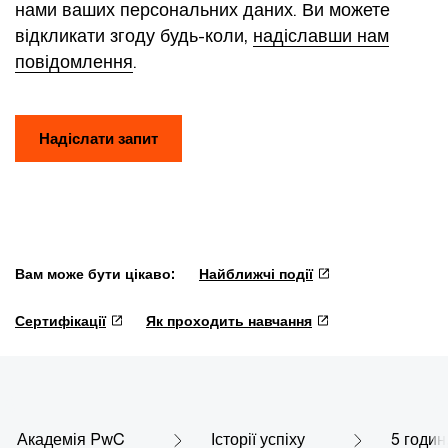
нами ваших персональних даних. Ви можете
відкликати згоду будь-коли,
надіславши нам
повідомлення
.
Надіслати запит
Вам може бути цікаво:
Найближчі події
Сертифікації
Як проходить навчання
Академія PwC
Історії успіху
5 годин