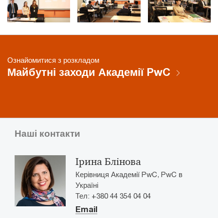
Ознайомитися з розкладом
Майбутні заходи Академії PwC
Наші контакти
Ірина Блінова
Керівниця Академії PwC, PwC в
Україні
Тел: +380 44 354 04 04
Email