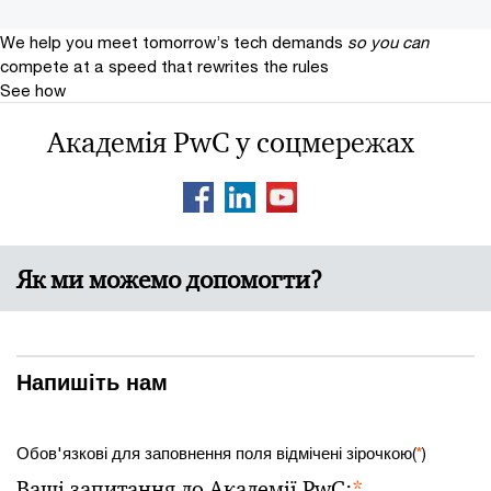
We help you meet tomorrow’s tech demands
so you can
compete at a speed that rewrites the rules
See how
Академія PwC у соцмережах
Як ми можемо допомогти?
Напишіть нам
Обов'язкові для заповнення поля відмічені зірочкою(
*
)
Ваші запитання до Академії PwC:
*