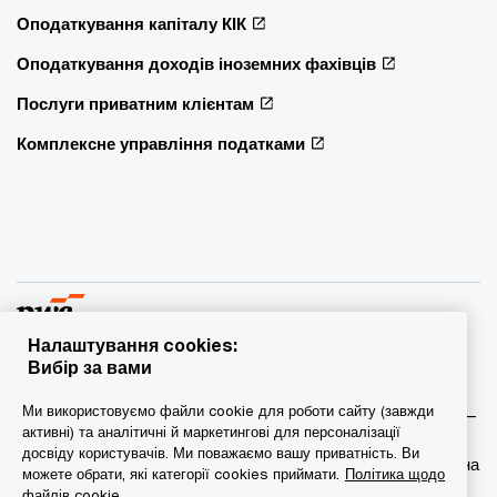
Оподаткування капіталу КІК
Оподаткування доходів іноземних фахівців
Послуги приватним клієнтам
Комплексне управління податками
Налаштування cookies:
Вибір за вами
© 2015 - 2026 PwC. Всі права захищені. PwC – це фірма-
Ми використовуємо файли cookie для роботи сайту (завжди
учасник/фірми-учасниці мережі PwC, а в деяких випадках –
активні) та аналітичні й маркетингові для персоналізації
міжнародна мережа PwC. Кожна фірма мережі є
досвіду користувачів. Ми поважаємо вашу приватність. Ви
самостійною юридичною особою. Докладніша інформація на
можете обрати, які категорії cookies приймати.
Політика щодо
веб-сторінці www.pwc.com/structure.
файлів cookie