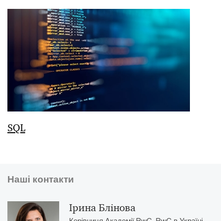
SQL
Наші контакти
Ірина Блінова
Керівниця Академії PwC, PwC в Україні