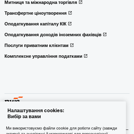
Митниця та міжнародна торгівля
Трансфертне ціноутворення
Оподаткування капіталу КІК
Оподаткування доходів іноземних фахівців
Послуги приватним клієнтам
Комплексне управління податками
Налаштування cookies:
Вибір за вами
© 2015 - 2026 PwC. Всі права захищені. PwC – це фірма-
Ми використовуємо файли cookie для роботи сайту (завжди
учасник/фірми-учасниці мережі PwC, а в деяких випадках –
активні) та аналітичні й маркетингові для персоналізації