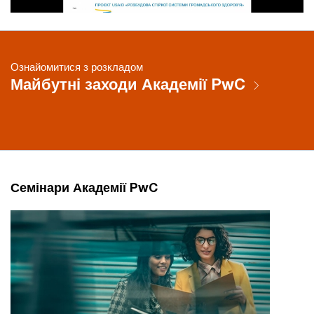
Ознайомитися з розкладом
Майбутні заходи Академії PwC
Семінари Академії PwC