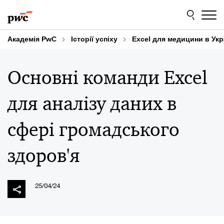
Skip
Skip
to
to
content
footer
Академія PwC
Історії успіху
Excel для медицини в Укр
Основні команди Excel
для аналізу даних в
сфері громадського
здоров'я
25/04/24