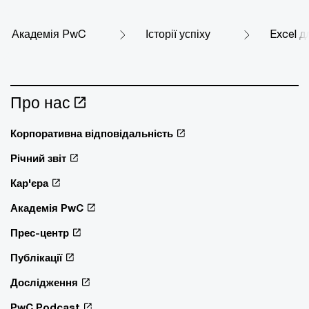
Академія PwC
Історії успіху
Excel д
Про нас
Корпоративна відповідальність
Річний звіт
Кар'єра
Академія PwC
Прес-центр
Публікації
Дослідження
PwC Podcast